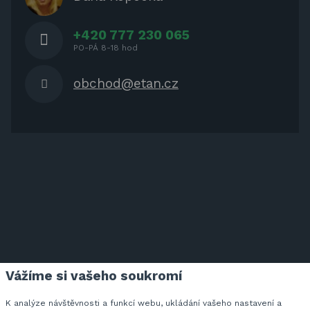
NÁBYTEK
+420 777 230 065
PO-PÁ 8-18 hod
obchod@etan.cz
Vážíme si vašeho soukromí
ETAN.CZ NA FACEBOOKU
K analýze návštěvnosti a funkcí webu, ukládání vašeho nastavení a