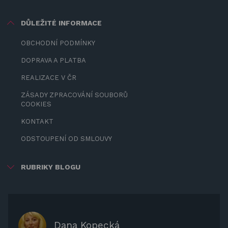
DŮLEŽITÉ INFORMACE
OBCHODNÍ PODMÍNKY
DOPRAVA A PLATBA
REALIZACE V ČR
ZÁSADY ZPRACOVÁNÍ SOUBORŮ
COOKIES
KONTAKT
ODSTOUPENÍ OD SMLOUVY
RUBRIKY BLOGU
ZÁBAVA PRO DĚTI
ZASTÍNĚNÍ
OCHRANNÉ KRYTY NA ZAHRADNÍ
Dana Kopecká