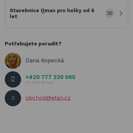
Stavebnice Qman pro holky od 6
26
let
Potřebujete poradit?
Dana Kopecká
+420 777 230 065
PO-PÁ 8-18 hod
obchod@etan.cz