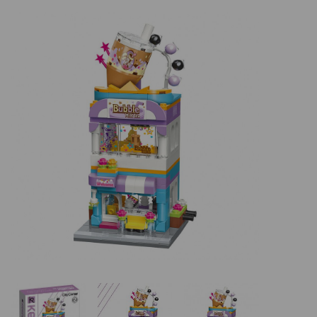
Basketbalové koše
Holandský billiard (shuffleboard)
Gumové podlahy (dlaždice)
Trampolíny
Výprodej
ÚVOD
BLOG
VŠE O NÁKUPU
KONTAKT
REALIZACE V ČR