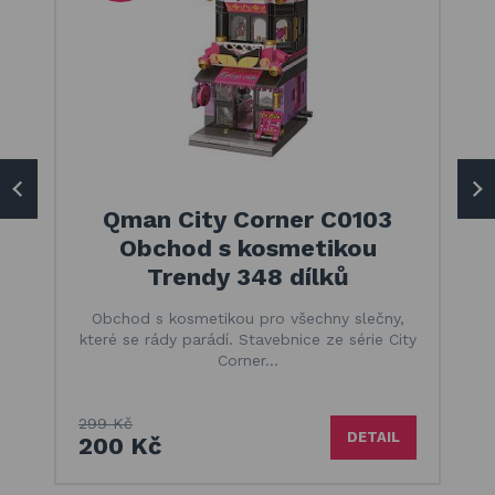
Qman City Corner C0103
Obchod s kosmetikou
Trendy 348 dílků
Obchod s kosmetikou pro všechny slečny,
které se rády parádí. Stavebnice ze série City
Corner…
299 Kč
DETAIL
200 Kč