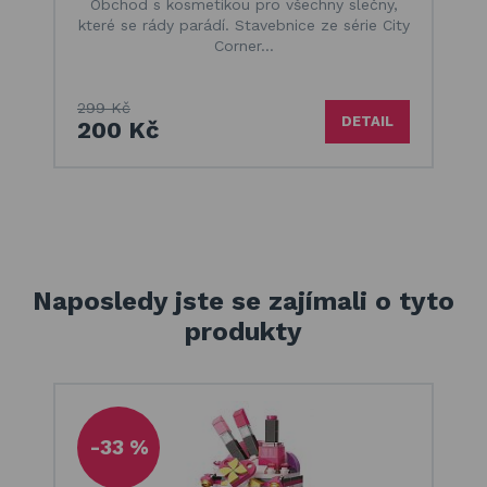
Obchod s kosmetikou pro všechny slečny,
které se rády parádí. Stavebnice ze série City
Corner…
299 Kč
DETAIL
200 Kč
Naposledy jste se zajímali o tyto
produkty
-33 %