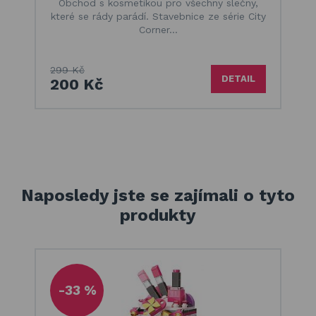
Obchod s kosmetikou pro všechny slečny,
které se rády parádí. Stavebnice ze série City
Corner…
299 Kč
DETAIL
200 Kč
Naposledy jste se zajímali o tyto
produkty
-33 %