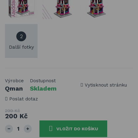
2
Další fotky
Výrobce
Dostupnost
Vytisknout stránku
Qman
Skladem
Poslat dotaz
299 Kč
200 Kč
VLOŽIT DO KOŠÍKU