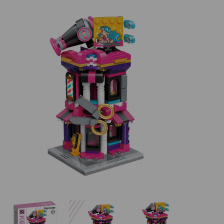
Basketbalové koše
Holandský billiard (shuffleboard)
Gumové podlahy (dlaždice)
Trampolíny
Výprodej
ÚVOD
BLOG
VŠE O NÁKUPU
KONTAKT
REALIZACE V ČR