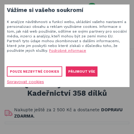
0
Vážíme si vašeho soukromí
MENU
K analýze návštěvnosti a funkcí webu, ukládání vašeho nastavení a
Váš e-mail
personalizaci obsahu a reklam využíváme cookies. Informace o
tom, jak náš web používáte, sdílíme se svými partnery pro sociální
HLEDAT
+420
777 230 065
média, inzerci a analýzy, kteří mohou být ze zemí mimo EU.
PO-PÁ 8-18 hod
Partneři tyto údaje mohou zkombinovat s dalšími informacemi,
které jste jim poskytli nebo které získali v důsledku toho, že
Slunečníky a stínící technika
Vaše heslo
používáte jejich služby.
Podrobné informace
Jsme experti na zastínění a venkovní zábavu
Stavebnice Qman pro děti
Obaly, kryty, potahy a plachty na zahradní nábytek
Stavebnice Qman pro holky od 6 let
POUZE NEZBYTNÉ COOKIES
PŘIJMOUT VŠE
Qman City Corner C0111 Kadeřnictví 358 dílků
Dřevěné hračky pro děti
Spravovat cookies
PŘIHLÁSIT
Qman City Corner C0111
Stavebnice Qman pro děti
Kadeřnictví 358 dílků
Registrovat
Houpačky a závěsné systémy
Zapomenuté heslo
Nakupte ještě za
2 500 Kč
a dostanete
DOPRAVU
Venkovní hry a hračky pro děti
ZDARMA
.
Slackline