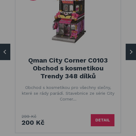
Qman City Corner C0103
Obchod s kosmetikou
Trendy 348 dílků
Obchod s kosmetikou pro všechny slečny,
které se rády parádí. Stavebnice ze série City
Corner…
299 Kč
DETAIL
200 Kč