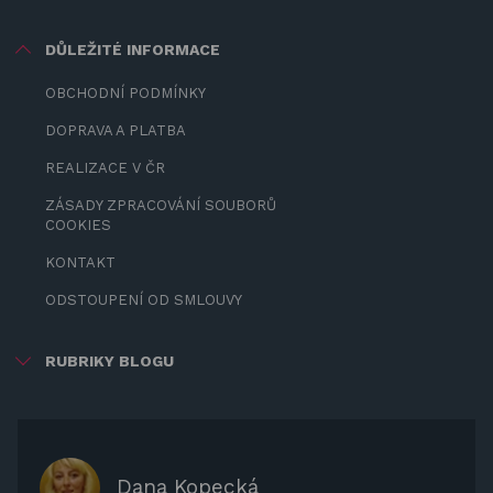
DŮLEŽITÉ INFORMACE
OBCHODNÍ PODMÍNKY
DOPRAVA A PLATBA
REALIZACE V ČR
ZÁSADY ZPRACOVÁNÍ SOUBORŮ
COOKIES
KONTAKT
ODSTOUPENÍ OD SMLOUVY
RUBRIKY BLOGU
ZÁBAVA PRO DĚTI
ZASTÍNĚNÍ
OCHRANNÉ KRYTY NA ZAHRADNÍ
Dana Kopecká