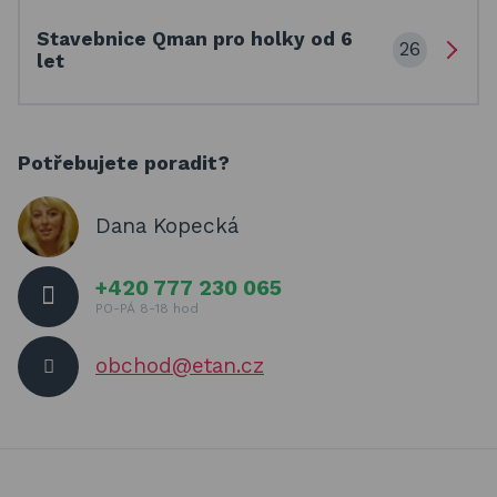
Stavebnice Qman pro holky od 6
26
let
Potřebujete poradit?
Dana Kopecká
+420 777 230 065
PO-PÁ 8-18 hod
obchod@etan.cz