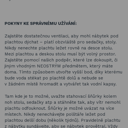
POKYNY KE SPRÁVNÉMU UŽÍVÁNÍ:
Zajistěte dostatečnou ventilaci, aby mohl nábytek pod
plachtou dýchat – platí obzvláště pro sedačky, stoly.
Nikdy nenechte plachtu ležet rovně na desce stolu.
Mezi plachtou a deskou stolu musí být volný prostor.
Zajistěte pomocí našich podpěr, které lze dokoupit, či
jiným vhodným NEOSTRÝM předmětem, který máte
doma. Tímto způsobem utvořte vyšší bod, díky kterému
bude voda stékat po plachtě dolů a nebude se
v žádném místě hromadit a vytvářet tak vodní kapsy.
Tam kde je to možné, uvažte stahovací šňůrky kolem
noh stolu, sedačky atp a stáhněte tak, aby vítr nemohl
plachtu odfouknout. Šňůrky je možné uvázat na více
místech. Nikdy nenechávejte polštáře ležet pod
plachtou delší dobu (několik týdnů). Pravidelně plachtu
z nábytku sundávejte, aby se nábytek provětral. Vždy