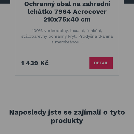
Ochranný obal na zahradní
lehátko 7964 Aerocover
210x75x40 cm
100% voděodolný, luxusní, funkční,
stálobarevný ochranný kryt. Prodyšná tkanina
s membránou…
1 439 Kč
DETAIL
Naposledy jste se zajímali o tyto
produkty