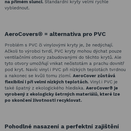
na přímém slunci.
Standardní kryty velmi rychle
vyblednout.
AeroCovers® = a
lternativa pro PVC
Problém s PVC či vinylovými kryty je, že nedýchají.
Ačkoli to výrobci tvrdí, PVC kryty mohou dýchat pouze
ventilačními otvory zabudovanými do těchto krytů. Ale
tyto otvory umožňují vnikat nečistotám a prachu dovnitř
pod kryt. Navíc vinyl i PVC při nízkých teplotách tvrdnou
a nakonec se kvůli tomu zlomí.
AeroCover zůstává
flexibilní i při velmi nízkých teplotách.
Vinyl i PVC je
také špatný z ekologického hlediska.
AeroCover® je
vyrobený z ekologicky šetrných materiálů, které lze
po skončení životnosti recyklovat.
Pohodlné nasazení a perfektní zajištění