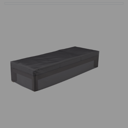
Basketbalové koše
Holandský billiard (shuffleboard)
Gumové podlahy (dlaždice)
Trampolíny
Výprodej
ÚVOD
BLOG
VŠE O NÁKUPU
KONTAKT
REALIZACE V ČR