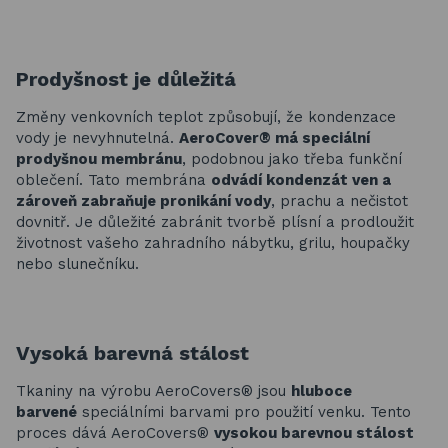
Prodyšnost je důležitá
Změny venkovních teplot způsobují, že kondenzace
vody je nevyhnutelná.
AeroCover® má speciální
prodyšnou membránu
, podobnou jako třeba funkční
oblečení. Tato membrána
odvádí kondenzát ven a
zároveň zabraňuje pronikání vody
, prachu a nečistot
dovnitř. Je důležité zabránit tvorbě plísní a prodloužit
životnost vašeho zahradního nábytku, grilu, houpačky
nebo slunečníku.
Vysoká barevná stálost
Tkaniny na výrobu AeroCovers® jsou
hluboce
barvené
speciálními barvami pro použití venku. Tento
proces dává AeroCovers®
vysokou barevnou stálost