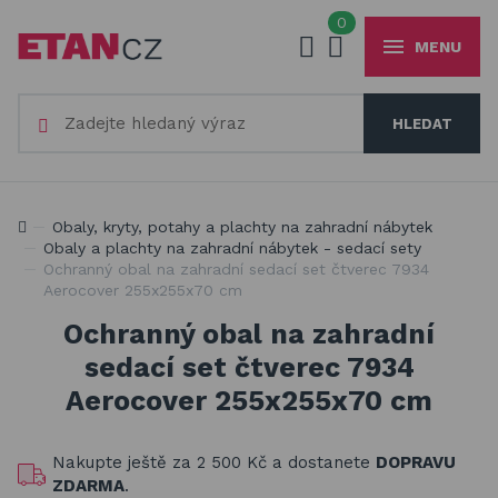
0
MENU
Váš e-mail
HLEDAT
+420
777 230 065
PO-PÁ 8-18 hod
Slunečníky a stínící technika
Vaše heslo
Jsme experti na zastínění a venkovní zábavu
Obaly, kryty, potahy a plachty na zahradní nábytek
Obaly, kryty, potahy a plachty na zahradní nábytek
Obaly a plachty na zahradní nábytek - sedací sety
Ochranný obal na zahradní sedací set čtverec 7934
Dřevěné hračky pro děti
Aerocover 255x255x70 cm
PŘIHLÁSIT
Stavebnice Qman pro děti
Ochranný obal na zahradní
Registrovat
sedací set čtverec 7934
Houpačky a závěsné systémy
Zapomenuté heslo
Aerocover 255x255x70 cm
Venkovní hry a hračky pro děti
Nakupte ještě za
2 500 Kč
a dostanete
DOPRAVU
Slackline
ZDARMA
.