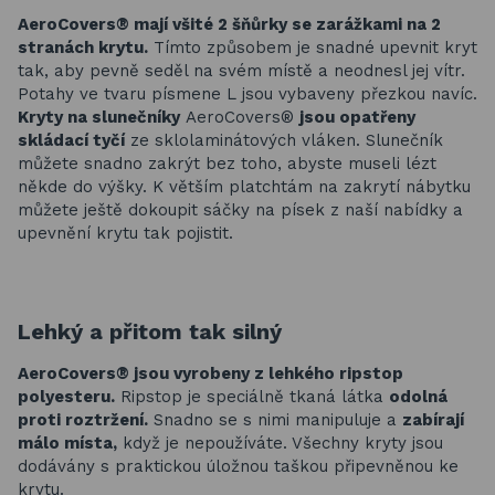
AeroCovers® mají všité 2 šňůrky se zarážkami na 2
stranách krytu.
Tímto způsobem je snadné upevnit kryt
tak, aby pevně seděl na svém místě a neodnesl jej vítr.
Potahy ve tvaru písmene L jsou vybaveny přezkou navíc.
Kryty na slunečníky
AeroCovers®
jsou opatřeny
skládací tyčí
ze sklolaminátových vláken. Slunečník
můžete snadno zakrýt bez toho, abyste museli lézt
někde do výšky. K větším platchtám na zakrytí nábytku
můžete ještě dokoupit sáčky na písek z naší nabídky a
upevnění krytu tak pojistit.
Lehký a přitom tak silný
AeroCovers® jsou vyrobeny z lehkého ripstop
polyesteru.
Ripstop je speciálně tkaná látka
odolná
proti roztržení.
Snadno se s nimi manipuluje a
zabírají
málo místa,
když je nepoužíváte. Všechny kryty jsou
dodávány s praktickou úložnou taškou připevněnou ke
krytu.