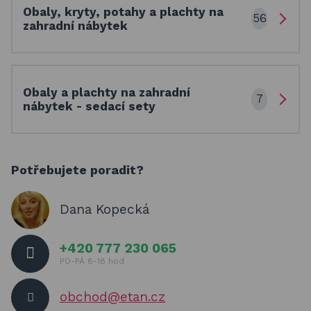
Obaly, kryty, potahy a plachty na
56
zahradní nábytek
Obaly a plachty na zahradní
7
nábytek - sedací sety
Potřebujete poradit?
Dana Kopecká
+420 777 230 065
PO-PÁ 8-18 hod
obchod@etan.cz