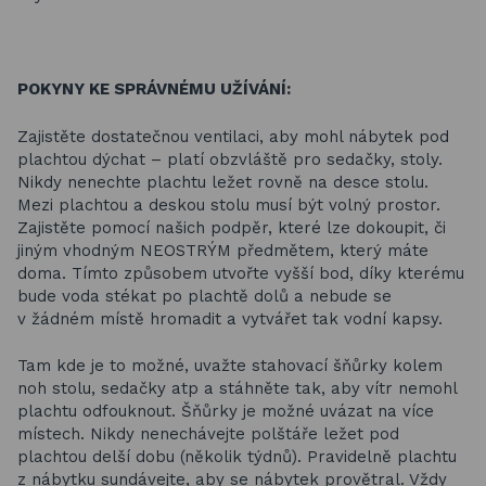
POKYNY KE SPRÁVNÉMU UŽÍVÁNÍ:
Zajistěte dostatečnou ventilaci, aby mohl nábytek pod
plachtou dýchat – platí obzvláště pro sedačky, stoly.
Nikdy nenechte plachtu ležet rovně na desce stolu.
Mezi plachtou a deskou stolu musí být volný prostor.
Zajistěte pomocí našich podpěr, které lze dokoupit, či
jiným vhodným NEOSTRÝM předmětem, který máte
doma. Tímto způsobem utvořte vyšší bod, díky kterému
bude voda stékat po plachtě dolů a nebude se
v žádném místě hromadit a vytvářet tak vodní kapsy.
Tam kde je to možné, uvažte stahovací šňůrky kolem
noh stolu, sedačky atp a stáhněte tak, aby vítr nemohl
plachtu odfouknout. Šňůrky je možné uvázat na více
místech. Nikdy nenechávejte polštáře ležet pod
plachtou delší dobu (několik týdnů). Pravidelně plachtu
z nábytku sundávejte, aby se nábytek provětral. Vždy