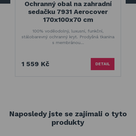
Ochranný obal na zahradní
sedačku 7931 Aerocover
170x100x70 cm
100% voděodolný, luxusní, funkční,
stálobarevný ochranný kryt. Prodyšná tkanina
s membránou…
1 559 Kč
DETAIL
Naposledy jste se zajímali o tyto
produkty