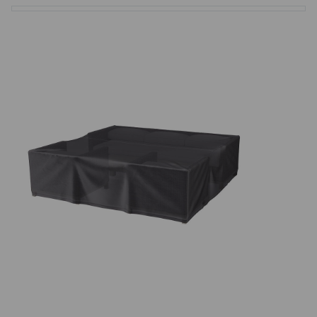
Basketbalové koše
Holandský billiard (shuffleboard)
Gumové podlahy (dlaždice)
Trampolíny
Výprodej
ÚVOD
BLOG
VŠE O NÁKUPU
KONTAKT
REALIZACE V ČR