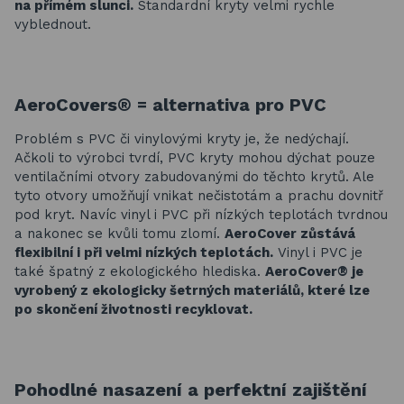
na přímém slunci.
Standardní kryty velmi rychle
vyblednout.
AeroCovers® = a
lternativa pro PVC
Problém s PVC či vinylovými kryty je, že nedýchají.
Ačkoli to výrobci tvrdí, PVC kryty mohou dýchat pouze
ventilačními otvory zabudovanými do těchto krytů. Ale
tyto otvory umožňují vnikat nečistotám a prachu dovnitř
pod kryt. Navíc vinyl i PVC při nízkých teplotách tvrdnou
a nakonec se kvůli tomu zlomí.
AeroCover zůstává
flexibilní i při velmi nízkých teplotách.
Vinyl i PVC je
také špatný z ekologického hlediska.
AeroCover® je
vyrobený z ekologicky šetrných materiálů, které lze
po skončení životnosti recyklovat.
Pohodlné nasazení a perfektní zajištění