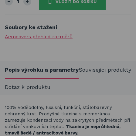
VLOŽIT DO KOŠÍKU
Soubory ke stažení
Aerocovers přehled rozměrů
Popis výrobku a parametry
Související produkty
Dotaz k produktu
100% voděodolný, luxusní, funkční, stálobarevný
ochranný kryt. Prodyšná tkanina s membránou
zamezuje kondenzaci vody na zakrytých předmětech při
střídání venkovních teplot.
Tkanina je neprůhledná,
tmavě šedé / antracitové barvy.