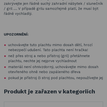
zakrývejte jen řádně suchý zahradní nábytek / slunečník
/ gril …. V případě grilu samozřejmě platí, že musí být
řádně vychladlý.
UPOZORNĚNÍ:
uchovávejte tuto plachtu mimo dosah dětí, hrozí
nebezpečí udušení. Tato plachta není hračka!
než přes stroj a nebo přístroj (gril) přetáhnete
plachtu, nechte jej nejprve vychladnout
materiál není ohnivzdorný, uchovávejte mimo dosah
otevřeného ohně nebo zapáleného dřeva
pokud je přístroj či stroj pod plachtou, nepoužívejte jej
Produkt je zařazen v kategoriích