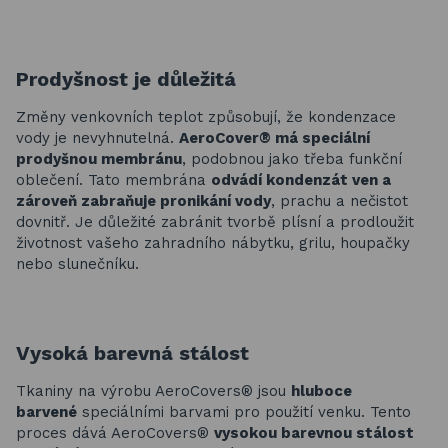
Prodyšnost je důležitá
Změny venkovních teplot způsobují, že kondenzace
vody je nevyhnutelná.
AeroCover® má speciální
prodyšnou membránu
, podobnou jako třeba funkční
oblečení. Tato membrána
odvádí kondenzát ven a
zároveň zabraňuje pronikání vody
, prachu a nečistot
dovnitř. Je důležité zabránit tvorbě plísní a prodloužit
životnost vašeho zahradního nábytku, grilu, houpačky
nebo slunečníku.
Vysoká barevná stálost
Tkaniny na výrobu AeroCovers® jsou
hluboce
barvené
speciálními barvami pro použití venku. Tento
proces dává AeroCovers®
vysokou barevnou stálost