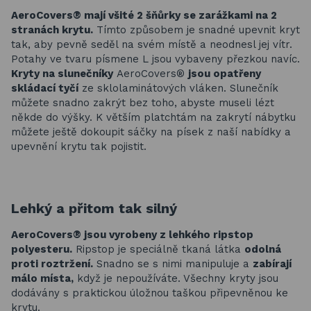
AeroCovers® mají všité 2 šňůrky se zarážkami na 2
stranách krytu.
Tímto způsobem je snadné upevnit kryt
tak, aby pevně seděl na svém místě a neodnesl jej vítr.
Potahy ve tvaru písmene L jsou vybaveny přezkou navíc.
Kryty na slunečníky
AeroCovers®
jsou opatřeny
skládací tyčí
ze sklolaminátových vláken. Slunečník
můžete snadno zakrýt bez toho, abyste museli lézt
někde do výšky. K větším platchtám na zakrytí nábytku
můžete ještě dokoupit sáčky na písek z naší nabídky a
upevnění krytu tak pojistit.
Lehký a přitom tak silný
AeroCovers® jsou vyrobeny z lehkého ripstop
polyesteru.
Ripstop je speciálně tkaná látka
odolná
proti roztržení.
Snadno se s nimi manipuluje a
zabírají
málo místa,
když je nepoužíváte. Všechny kryty jsou
dodávány s praktickou úložnou taškou připevněnou ke
krytu.