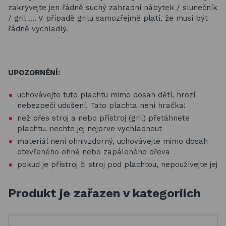
zakrývejte jen řádně suchý zahradní nábytek / slunečník
/ gril …. V případě grilu samozřejmě platí, že musí být
řádně vychladlý.
UPOZORNĚNÍ:
uchovávejte tuto plachtu mimo dosah dětí, hrozí
nebezpečí udušení. Tato plachta není hračka!
než přes stroj a nebo přístroj (gril) přetáhnete
plachtu, nechte jej nejprve vychladnout
materiál není ohnivzdorný, uchovávejte mimo dosah
otevřeného ohně nebo zapáleného dřeva
pokud je přístroj či stroj pod plachtou, nepoužívejte jej
Produkt je zařazen v kategoriích