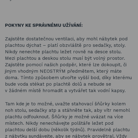
POKYNY KE SPRÁVNÉMU UŽÍVÁNÍ:
Zajistěte dostatečnou ventilaci, aby mohl nábytek pod
plachtou dýchat – platí obzvláště pro sedačky, stoly.
Nikdy nenechte plachtu ležet rovně na desce stolu.
Mezi plachtou a deskou stolu musí být volný prostor.
Zajistěte pomocí našich podpěr, které lze dokoupit, či
jiným vhodným NEOSTRÝM předmětem, který máte
doma. Tímto způsobem utvořte vyšší bod, díky kterému
bude voda stékat po plachtě dolů a nebude se
v žádném místě hromadit a vytvářet tak vodní kapsy.
Tam kde je to možné, uvažte stahovací šňůrky kolem
noh stolu, sedačky atp a stáhněte tak, aby vítr nemohl
plachtu odfouknout. Šňůrky je možné uvázat na více
místech. Nikdy nenechávejte polštáře ležet pod
plachtou delší dobu (několik týdnů). Pravidelně plachtu
z nábytku sundávejte, aby se nábytek provětral. Vždy