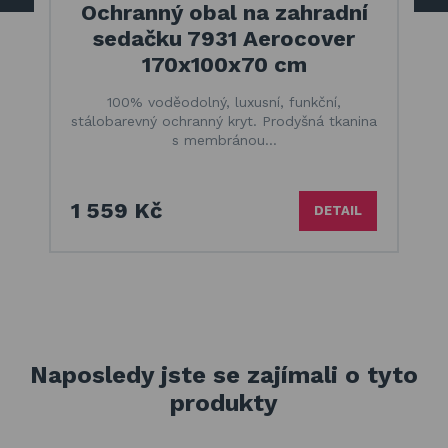
Ochranný obal na zahradní
sedačku 7931 Aerocover
170x100x70 cm
100% voděodolný, luxusní, funkční,
stálobarevný ochranný kryt. Prodyšná tkanina
s membránou…
1 559 Kč
DETAIL
Naposledy jste se zajímali o tyto
produkty