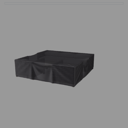
Basketbalové koše
Holandský billiard (shuffleboard)
Gumové podlahy (dlaždice)
Trampolíny
Výprodej
ÚVOD
BLOG
VŠE O NÁKUPU
KONTAKT
REALIZACE V ČR