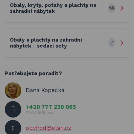
Obaly, kryty, potahy a plachty na
56
zahradní nábytek
Obaly a plachty na zahradní
7
nábytek - sedací sety
Potřebujete poradit?
Dana Kopecká
+420 777 230 065
PO-PÁ 8-18 hod
obchod@etan.cz