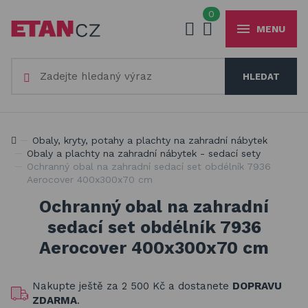
0
MENU
Váš e-mail
HLEDAT
+420
777 230 065
PO-PÁ 8-18 hod
Slunečníky a stínící technika
Vaše heslo
Jsme experti na zastínění a venkovní zábavu
Obaly, kryty, potahy a plachty na zahradní nábytek
Obaly, kryty, potahy a plachty na zahradní nábytek
Obaly a plachty na zahradní nábytek - sedací sety
Ochranný obal na zahradní sedací set obdélník 7936
Dřevěné hračky pro děti
Aerocover 400x300x70 cm
PŘIHLÁSIT
Stavebnice Qman pro děti
Ochranný obal na zahradní
Registrovat
sedací set obdélník 7936
Houpačky a závěsné systémy
Zapomenuté heslo
Aerocover 400x300x70 cm
Venkovní hry a hračky pro děti
Nakupte ještě za
2 500 Kč
a dostanete
DOPRAVU
Slackline
ZDARMA
.