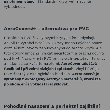
na přímém slunci.
Standardní kryty velmi rychle
vyblednout.
AeroCovers® = a
lternativa pro PVC
Problém s PVC či vinylovými kryty je, že nedýchají.
Ačkoli to výrobci tvrdí, PVC kryty mohou dýchat pouze
ventilačními otvory zabudovanými do těchto krytů. Ale
tyto otvory umožňují vnikat nečistotám a prachu dovnitř
pod kryt. Navíc vinyl i PVC při nízkých teplotách tvrdnou
a nakonec se kvůli tomu zlomí.
AeroCover zůstává
flexibilní i při velmi nízkých teplotách.
Vinyl i PVC je
také špatný z ekologického hlediska.
AeroCover® je
vyrobený z ekologicky šetrných materiálů, které lze
po skončení životnosti recyklovat.
Pohodlné nasazení a perfektní zajištění