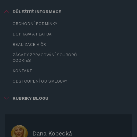
DŮLEŽITÉ INFORMACE
OBCHODNÍ PODMÍNKY
DOPRAVA A PLATBA
REALIZACE V ČR
ZÁSADY ZPRACOVÁNÍ SOUBORŮ
COOKIES
KONTAKT
ODSTOUPENÍ OD SMLOUVY
RUBRIKY BLOGU
ZÁBAVA PRO DĚTI
ZASTÍNĚNÍ
OCHRANNÉ KRYTY NA ZAHRADNÍ
Dana Kopecká
NÁBYTEK