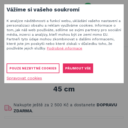
0
Vážíme si vašeho soukromí
MENU
K analýze návštěvnosti a funkcí webu, ukládání vašeho nastavení a
Váš e-mail
personalizaci obsahu a reklam využíváme cookies. Informace o
tom, jak náš web používáte, sdílíme se svými partnery pro sociální
HLEDAT
+420
777 230 065
média, inzerci a analýzy, kteří mohou být ze zemí mimo EU.
PO-PÁ 8-18 hod
Partneři tyto údaje mohou zkombinovat s dalšími informacemi,
které jste jim poskytli nebo které získali v důsledku toho, že
Slunečníky a stínící technika
Vaše heslo
používáte jejich služby.
Podrobné informace
Jsme experti na zastínění a venkovní zábavu
Dřevěné hračky pro děti
Obaly, kryty, potahy a plachty na zahradní nábytek
Venkovní hračky a hry pro děti
POUZE NEZBYTNÉ COOKIES
PŘIJMOUT VŠE
Zahradní hra člověče nezlob se 45 cm
Dřevěné hračky pro děti
Spravovat cookies
PŘIHLÁSIT
Zahradní hra člověče nezlob se
Stavebnice Qman pro děti
45 cm
Registrovat
Houpačky a závěsné systémy
Zapomenuté heslo
Nakupte ještě za
2 500 Kč
a dostanete
DOPRAVU
Venkovní hry a hračky pro děti
ZDARMA
.
Slackline