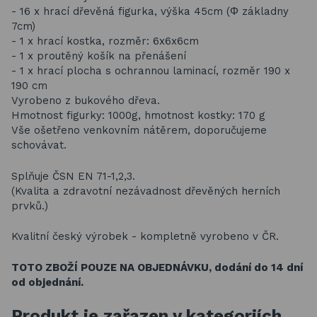
- 16 x hrací dřevěná figurka, výška 45cm (Φ základny
7cm)
- 1 x hrací kostka, rozměr: 6x6x6cm
- 1 x proutěný košík na přenášení
- 1 x hrací plocha s ochrannou laminací, rozměr 190 x
190 cm
Vyrobeno z bukového dřeva.
Hmotnost figurky: 1000g, hmotnost kostky: 170 g
Vše ošetřeno venkovním nátěrem, doporučujeme
schovávat.
Splňuje ČSN EN 71-1,2,3.
(Kvalita a zdravotní nezávadnost dřevěných herních
prvků.)
Kvalitní český výrobek - kompletně vyrobeno v ČR.
TOTO ZBOŽÍ POUZE NA OBJEDNÁVKU, dodání do 14 dní
od objednání.
Produkt je zařazen v kategoriích