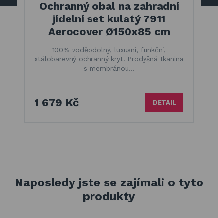
Ochranný obal na zahradní
jídelní set kulatý 7911
Aerocover Ø150x85 cm
100% voděodolný, luxusní, funkční,
stálobarevný ochranný kryt. Prodyšná tkanina
s membránou…
1 679 Kč
DETAIL
Naposledy jste se zajímali o tyto
produkty