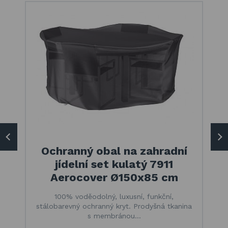
Ochranný obal na zahradní
jídelní set kulatý 7911
Aerocover Ø150x85 cm
100% voděodolný, luxusní, funkční,
stálobarevný ochranný kryt. Prodyšná tkanina
s membránou…