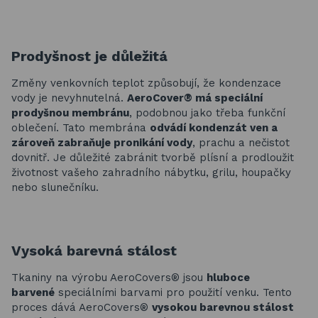
Prodyšnost je důležitá
Změny venkovních teplot způsobují, že kondenzace
vody je nevyhnutelná.
AeroCover® má speciální
prodyšnou membránu
, podobnou jako třeba funkční
oblečení. Tato membrána
odvádí kondenzát ven a
zároveň zabraňuje pronikání vody
, prachu a nečistot
dovnitř. Je důležité zabránit tvorbě plísní a prodloužit
životnost vašeho zahradního nábytku, grilu, houpačky
nebo slunečníku.
Vysoká barevná stálost
Tkaniny na výrobu AeroCovers® jsou
hluboce
barvené
speciálními barvami pro použití venku. Tento
proces dává AeroCovers®
vysokou barevnou stálost