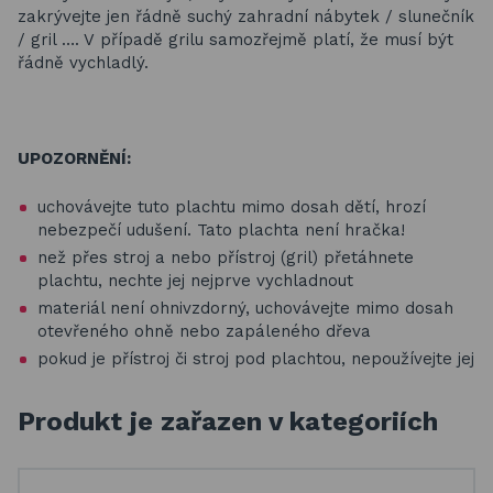
zakrývejte jen řádně suchý zahradní nábytek / slunečník
/ gril …. V případě grilu samozřejmě platí, že musí být
řádně vychladlý.
UPOZORNĚNÍ:
uchovávejte tuto plachtu mimo dosah dětí, hrozí
nebezpečí udušení. Tato plachta není hračka!
než přes stroj a nebo přístroj (gril) přetáhnete
plachtu, nechte jej nejprve vychladnout
materiál není ohnivzdorný, uchovávejte mimo dosah
otevřeného ohně nebo zapáleného dřeva
pokud je přístroj či stroj pod plachtou, nepoužívejte jej
Produkt je zařazen v kategoriích