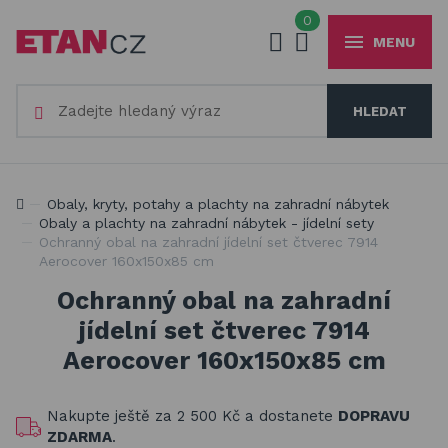
0
MENU
Váš e-mail
HLEDAT
+420
777 230 065
PO-PÁ 8-18 hod
Slunečníky a stínící technika
Vaše heslo
Jsme experti na zastínění a venkovní zábavu
Obaly, kryty, potahy a plachty na zahradní nábytek
Obaly, kryty, potahy a plachty na zahradní nábytek
Obaly a plachty na zahradní nábytek - jídelní sety
Ochranný obal na zahradní jídelní set čtverec 7914
Dřevěné hračky pro děti
Aerocover 160x150x85 cm
PŘIHLÁSIT
Stavebnice Qman pro děti
Ochranný obal na zahradní
Registrovat
jídelní set čtverec 7914
Houpačky a závěsné systémy
Zapomenuté heslo
Aerocover 160x150x85 cm
Venkovní hry a hračky pro děti
Nakupte ještě za
2 500 Kč
a dostanete
DOPRAVU
Slackline
ZDARMA
.