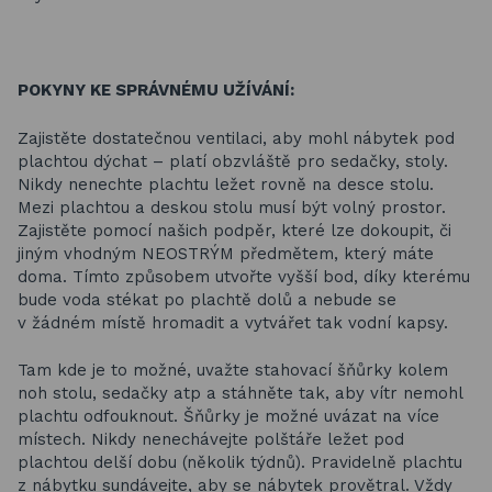
POKYNY KE SPRÁVNÉMU UŽÍVÁNÍ:
Zajistěte dostatečnou ventilaci, aby mohl nábytek pod
plachtou dýchat – platí obzvláště pro sedačky, stoly.
Nikdy nenechte plachtu ležet rovně na desce stolu.
Mezi plachtou a deskou stolu musí být volný prostor.
Zajistěte pomocí našich podpěr, které lze dokoupit, či
jiným vhodným NEOSTRÝM předmětem, který máte
doma. Tímto způsobem utvořte vyšší bod, díky kterému
bude voda stékat po plachtě dolů a nebude se
v žádném místě hromadit a vytvářet tak vodní kapsy.
Tam kde je to možné, uvažte stahovací šňůrky kolem
noh stolu, sedačky atp a stáhněte tak, aby vítr nemohl
plachtu odfouknout. Šňůrky je možné uvázat na více
místech. Nikdy nenechávejte polštáře ležet pod
plachtou delší dobu (několik týdnů). Pravidelně plachtu
z nábytku sundávejte, aby se nábytek provětral. Vždy