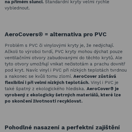
na přímém slunci.
Standardní kryty velmi rychle
vyblednout.
AeroCovers® = a
lternativa pro PVC
Problém s PVC či vinylovými kryty je, že nedýchají.
Ačkoli to výrobci tvrdí, PVC kryty mohou dýchat pouze
ventilačními otvory zabudovanými do těchto krytů. Ale
tyto otvory umožňují vnikat nečistotám a prachu dovnitř
pod kryt. Navíc vinyl i PVC při nízkých teplotách tvrdnou
a nakonec se kvůli tomu zlomí.
AeroCover zůstává
flexibilní i při velmi nízkých teplotách.
Vinyl i PVC je
také špatný z ekologického hlediska.
AeroCover® je
vyrobený z ekologicky šetrných materiálů, které lze
po skončení životnosti recyklovat.
Pohodlné nasazení a perfektní zajištění