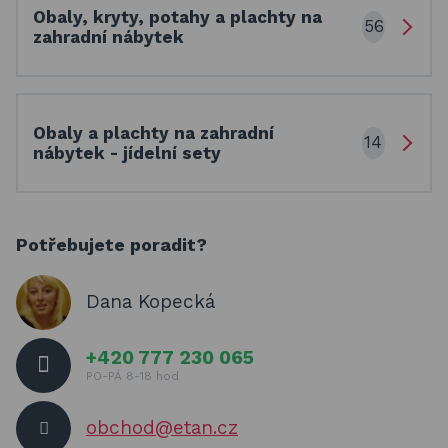
Obaly, kryty, potahy a plachty na
56
zahradní nábytek
Obaly a plachty na zahradní
14
nábytek - jídelní sety
Potřebujete poradit?
Dana Kopecká
+420 777 230 065
PO-PÁ 8-18 hod
obchod@etan.cz