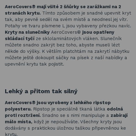
AeroCovers® mají všité 2 šňůrky se zarážkami na 2
stranách krytu.
Tímto způsobem je snadné upevnit kryt
tak, aby pevně seděl na svém místě a neodnesl jej vítr.
Potahy ve tvaru písmene L jsou vybaveny přezkou navíc.
Kryty na slunečníky
AeroCovers®
jsou opatřeny
skládací tyčí
ze sklolaminátových vláken. Slunečník
můžete snadno zakrýt bez toho, abyste museli lézt
někde do výšky. K větším platchtám na zakrytí nábytku
můžete ještě dokoupit sáčky na písek z naší nabídky a
upevnění krytu tak pojistit.
Lehký a přitom tak silný
AeroCovers® jsou vyrobeny z lehkého ripstop
polyesteru.
Ripstop je speciálně tkaná látka
odolná
proti roztržení.
Snadno se s nimi manipuluje a
zabírají
málo místa,
když je nepoužíváte. Všechny kryty jsou
dodávány s praktickou úložnou taškou připevněnou ke
krytu.