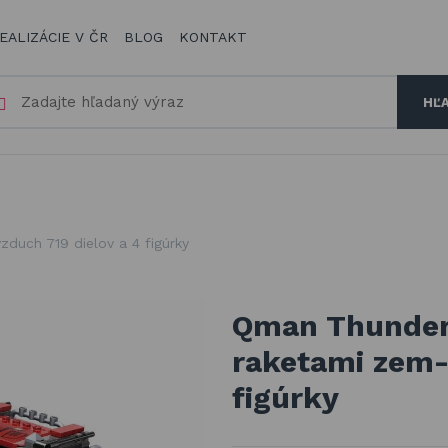
EALIZÁCIE V ČR
BLOG
KONTAKT
HĽ
a
duch 719 dielov a 4 figúrky
Qman Thunder 
raketami zem-
figúrky