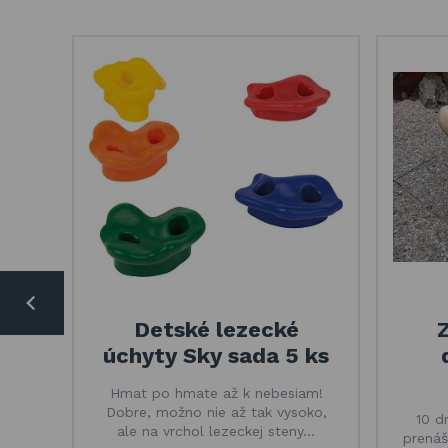
Detské lezecké
úchyty Sky sada 5 ks
Hmat po hmate až k nebesiam!
Dobre, možno nie až tak vysoko,
10 d
ale na vrchol lezeckej steny…
prenáš