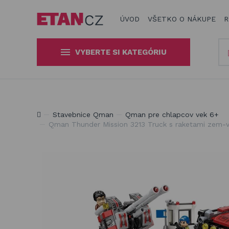
ÚVOD
VŠETKO O NÁKUPE
R
VYBERTE SI KATEGÓRIU
Slnečníky a tieniaca technika
Obaly a plachty na záhradný
Produkty na zatienenie vašej záhrady, terasy či balkón
Stavebnice Qman
Qman pre chlapcov vek 6+
nábytok
Qman Thunder Mission 3213 Truck s raketami zem-vz
Drevené hračky
Stavebnice Qman
Hojdačky a závesné systémy