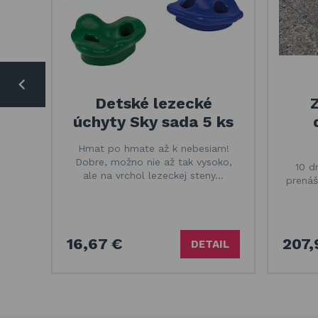
Detské lezecké
úchyty Sky sada 5 ks
Hmat po hmate až k nebesiam!
Dobre, možno nie až tak vysoko,
10 d
ale na vrchol lezeckej steny…
prenáš
16,67 €
207,
DETAIL