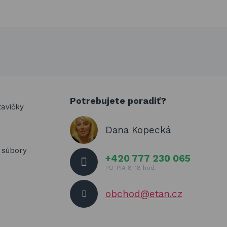
Potrebujete poradiť?
tavičky
Dana Kopecká
- súbory
+420 777 230 065
PO-PIA 8-18 hod.
obchod@etan.cz