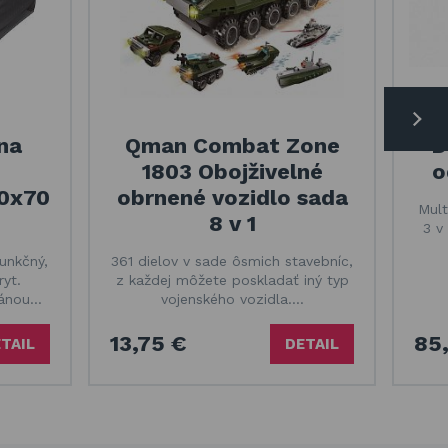
na
Qman Combat Zone
D
1803 Obojživelné
o
00x70
obrnené vozidlo sada
Mult
8 v 1
3 v
unkčný,
361 dielov v sade ôsmich stavebníc,
yt.
z každej môžete poskladať iný typ
ránou…
vojenského vozidla.…
13,75 €
85
TAIL
DETAIL