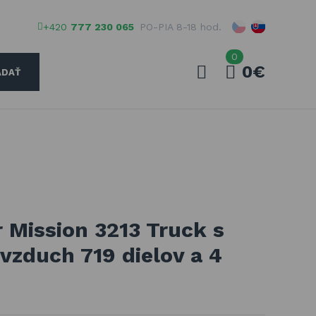
+420
777 230 065
PO-PIA 8-18 hod.
0
0€
ADAŤ
Váš e-mail
Vaše heslo
Mission 3213 Truck s
PŘIHLÁSIT
vzduch 719 dielov a 4
Registrovať
Zabudnuté heslo