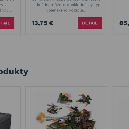
yt.
z každej môžete poskladať iný typ
ránou…
vojenského vozidla.…
13,75 €
85
TAIL
DETAIL
rodukty