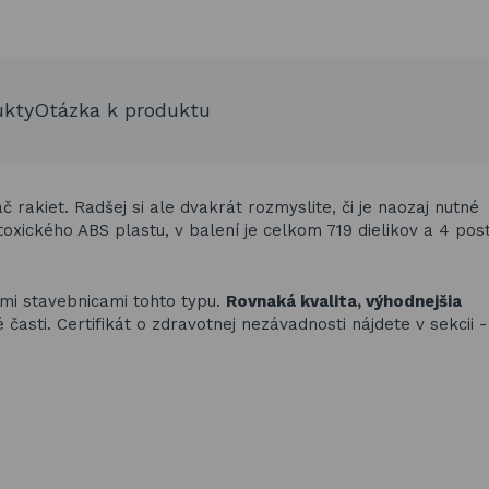
ukty
Otázka k produktu
 rakiet. Radšej si ale dvakrát rozmyslite, či je naozaj nutné
oxického ABS plastu, v balení je celkom 719 dielikov a 4 pos
ími stavebnicami tohto typu.
Rovnaká kvalita, výhodnejšia
asti. Certifikát o zdravotnej nezávadnosti nájdete v sekcii 