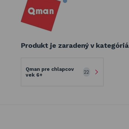
Produkt je zaradený v kategóri
Qman pre chlapcov
22
vek 6+