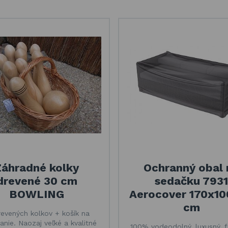
Záhradné kolky
Ochranný obal 
drevené 30 cm
sedačku 7931
BOWLING
Aerocover 170x1
cm
revených kolkov + košík na
anie. Naozaj veľké a kvalitné
100% vodeodolný, luxusný, f