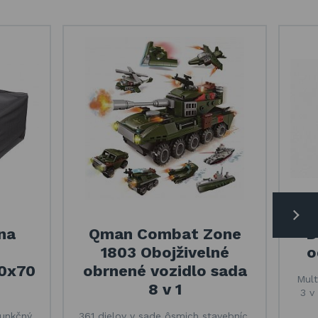
na
Qman Combat Zone
D
1803 Obojživelné
o
00x70
obrnené vozidlo sada
Mult
8 v 1
3 v
unkčný,
361 dielov v sade ôsmich stavebníc,