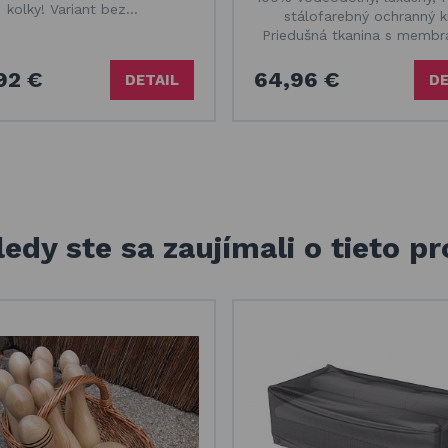
kolky! Variant bez…
stálofarebný ochranný kr
Priedušná tkanina s memb
92 €
64,96 €
DETAIL
DE
edy ste sa zaujímali o tieto p