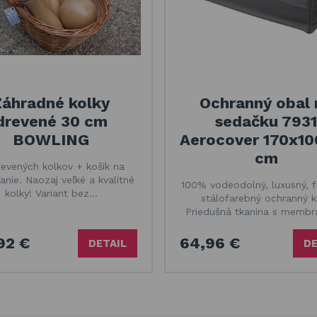
Záhradné kolky
Ochranný obal 
drevené 30 cm
sedačku 7931
BOWLING
Aerocover 170x1
cm
revených kolkov + košík na
anie. Naozaj veľké a kvalitné
100% vodeodolný, luxusný, f
kolky! Variant bez…
stálofarebný ochranný kr
Priedušná tkanina s memb
92 €
64,96 €
DETAIL
DE