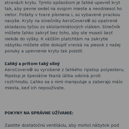
stranách krytu. Týmto spôsobom je ľahké upevniť kryt
tak, aby pevne sedel na svojom mieste a neodniesol ho
vietor. Poťahy v tvare písmena L sú vybavené prackou
navyše. Kryty na slnečníky AeroCovers® sú opatrené
skladacou tyčou zo sklolaminátových vlákien. Slnečník
môžete ľahko zakryť bez toho, aby ste museli liezť
niekde do výšky. K väčším platchtám na zakrytie
nábytku môžete ešte dokúpiť vrecká na piesok z našej
ponuky a upevnenie krytu tak poistiť.
Ľahký a pritom taký silný
AeroCovers® sú vyrobené z ľahkého ripstop polyesteru.
Ripstop je špeciálne tkaná látka odolná proti
roztrhnutiu. Ľahko sa s nimi manipuluje a zaberajú málo
miesta, keď ich nepoužívate.
POKYNY NA SPRÁVNE UŽÍVANIE:
Zaistite dostatočnú ventiláciu, aby mohol nábytok pod