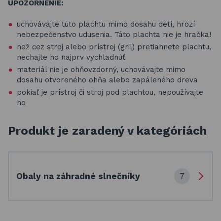
UPOZORNENIE:
uchovávajte túto plachtu mimo dosahu detí, hrozí
nebezpečenstvo udusenia. Táto plachta nie je hračka!
než cez stroj alebo prístroj (gril) pretiahnete plachtu,
nechajte ho najprv vychladnúť
materiál nie je ohňovzdorný, uchovávajte mimo
dosahu otvoreného ohňa alebo zapáleného dreva
pokiaľ je prístroj či stroj pod plachtou, nepoužívajte
ho
Produkt je zaradený v kategóriách
7
Obaly na záhradné slnečníky