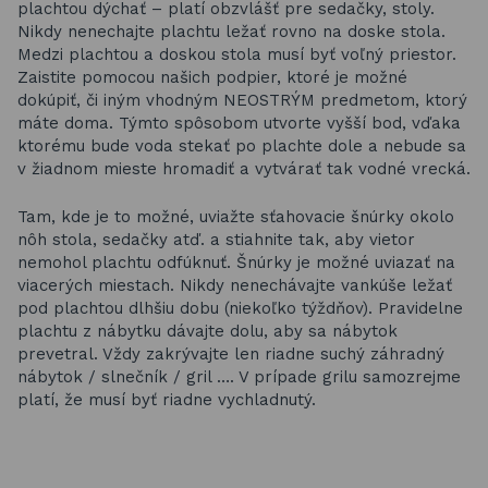
plachtou dýchať – platí obzvlášť pre sedačky, stoly.
Nikdy nenechajte plachtu ležať rovno na doske stola.
Medzi plachtou a doskou stola musí byť voľný priestor.
Zaistite pomocou našich podpier, ktoré je možné
dokúpiť, či iným vhodným NEOSTRÝM predmetom, ktorý
máte doma. Týmto spôsobom utvorte vyšší bod, vďaka
ktorému bude voda stekať po plachte dole a nebude sa
v žiadnom mieste hromadiť a vytvárať tak vodné vrecká.
Tam, kde je to možné, uviažte sťahovacie šnúrky okolo
nôh stola, sedačky atď. a stiahnite tak, aby vietor
nemohol plachtu odfúknuť. Šnúrky je možné uviazať na
viacerých miestach. Nikdy nenechávajte vankúše ležať
pod plachtou dlhšiu dobu (niekoľko týždňov). Pravidelne
plachtu z nábytku dávajte dolu, aby sa nábytok
prevetral. Vždy zakrývajte len riadne suchý záhradný
nábytok / slnečník / gril …. V prípade grilu samozrejme
platí, že musí byť riadne vychladnutý.