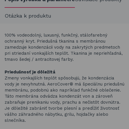
Otázka k produktu
100% vodeodolný, luxusný, funkčný, stálofarebný
ochranný kryt. Priedušná tkanina s membránou
zamedzuje kondenzácii vody na zakrytých predmetoch
pri striedaní vonkajších teplôt. Tkanina je nepriehľadná,
tmavo šedej / antracitovej farby.
Priedušnosť je dôležitá
Zmeny vonkajších teplôt spôsobujú, že kondenzácia
vody je nevyhnutná. AeroCover® má špeciálnu priedušnú
membránu, podobnú ako napríklad funkčné oblečenie.
Táto membrána odvádza kondenzát von a zároveň
zabraňuje prenikaniu vody, prachu a nečistôt dovnútra.
Je dôležité zabrániť tvorbe plesní a predĺžiť životnosť
vášho záhradného nábytku, grilu, hojdačky alebo
slnečníka.