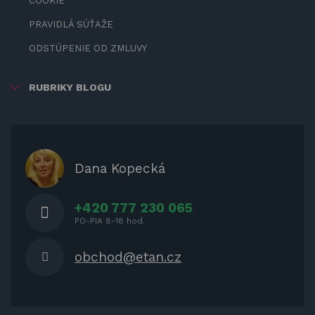
COOKIE
PRAVIDLÁ SÚŤAŽE
ODSTÚPENIE OD ZMLUVY
RUBRIKY BLOGU
ZÁBAVA PRE DETI
ZATIENENIE
OCHRANNÉ KRYTY PRE
Dana Kopecká
ZÁHRADNÝ NÁBYTOK
+420 777 230 065
PO-PIA 8-18 hod.
obchod@etan.cz