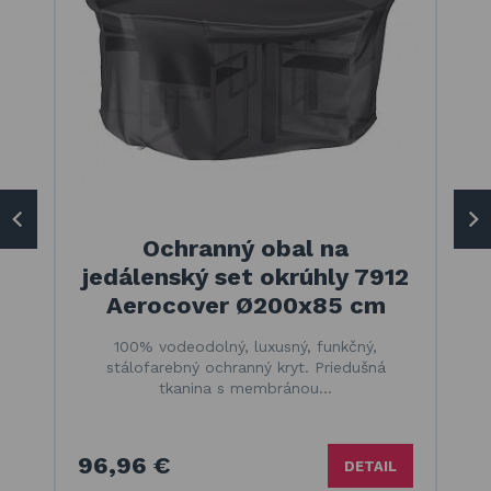
Ochranný obal na
jedálenský set okrúhly 7912
Aerocover Ø200x85 cm
100% vodeodolný, luxusný, funkčný,
stálofarebný ochranný kryt. Priedušná
tkanina s membránou…
96,96 €
DETAIL