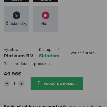
9
Ďalšie fotky
Video
Výrobca
Dostupnosť
Vytlačiť stránku
Platinum B.V.
Skladom
Poslať dotaz k produktu
49,96€
VLOŽIŤ DO KOŠÍKA
Popis výrobku a parametre
Súvisiace produkty