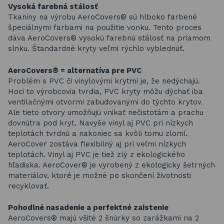
Vysoká farebná stálosť
Tkaniny na výrobu AeroCovers® sú hlboko farbené
špeciálnymi farbami na použitie vonku. Tento proces
dáva AeroCovers® vysokú farebnú stálosť na priamom
slnku. Štandardné kryty veľmi rýchlo vyblednúť.
AeroCovers® = alternatíva pre PVC
Problém s PVC či vinylovými krytmi je, že nedýchajú.
Hoci to výrobcovia tvrdia, PVC kryty môžu dýchať iba
ventilačnými otvormi zabudovanými do týchto krytov.
Ale tieto otvory umožňujú vnikať nečistotám a prachu
dovnútra pod kryt. Navyše vinyl aj PVC pri nízkych
teplotách tvrdnú a nakoniec sa kvôli tomu zlomí.
AeroCover zostáva flexibilný aj pri veľmi nízkych
teplotách. Vinyl aj PVC je tiež zlý z ekologického
hľadiska. AeroCover® je vyrobený z ekologicky šetrných
materiálov, ktoré je možné po skončení životnosti
recyklovať.
Pohodlné nasadenie a perfektné zaistenie
AeroCovers® majú všité 2 šnúrky so zarážkami na 2