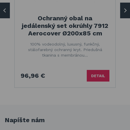
Ochranný obal na
jedálenský set okrúhly 7912
Aerocover Ø200x85 cm
100% vodeodolný, luxusný, funkčný,
stálofarebný ochranný kryt. Priedušná
tkanina s membránou…
96,96 €
DETAIL
Napíšte nám