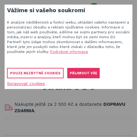
0
Vážíme si vašeho soukromí
MENU
K analýze návštěvnosti a funkcí webu, ukládání vašeho nastavení a
Váš e-mail
personalizaci obsahu a reklam využíváme cookies. Informace o
tom, jak náš web používáte, sdílíme se svými partnery pro sociální
HLEDAT
+420
777 230 065
média, inzerci a analýzy, kteří mohou být ze zemí mimo EU.
PO-PÁ 8-18 hod
Partneři tyto údaje mohou zkombinovat s dalšími informacemi,
které jste jim poskytli nebo které získali v důsledku toho, že
Slunečníky a stínící technika
Vaše heslo
používáte jejich služby.
Podrobné informace
Jsme experti na zastínění a venkovní zábavu
Dřevěné hračky
Obaly, kryty, potahy a plachty na zahradní nábytek
Dřevěné hračky pro děti
POUZE NEZBYTNÉ COOKIES
PŘIJMOUT VŠE
Dřevěné hračky pro děti
Spravovat cookies
strana 5 z 5
PŘIHLÁSIT
Stavebnice Qman pro děti
Registrovat
Houpačky a závěsné systémy
Nakupte ještě za
2 500 Kč
a dostanete
DOPRAVU
Zapomenuté heslo
ZDARMA
.
Venkovní hry a hračky pro děti
Slackline