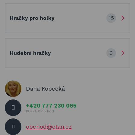
15
Hračky pro holky
3
Hudební hračky
Dana Kopecká
+420 777 230 065
PO-PÁ 8-18 hod
obchod@etan.cz