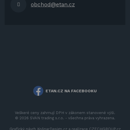
obchod@etan.cz
ETAN.CZ NA FACEBOOKU
Veškeré ceny zahrnují DPH v zákonem stanovené výši.
© 2026 SVAN trading s.r.o. - všechna práva vyhrazena.
Grafický návrh
KošnarDesign.cz
a realizace
CZECHGROUP.cz