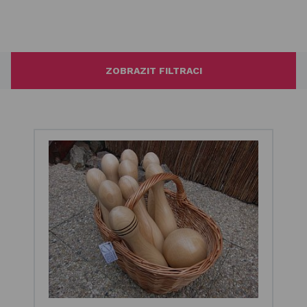
ZOBRAZIT FILTRACI
Filtrování podle ceny
Kč
Seřadit
Doporučujeme
Od nejlevnějšího
Od nejdražšího