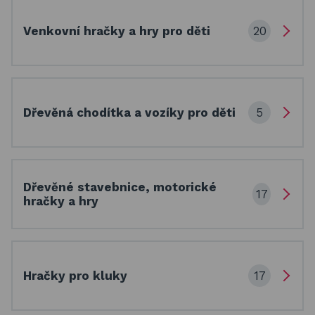
Basketbalové koše
20
Venkovní hračky a hry pro děti
Holandský billiard (shuffleboard)
Gumové podlahy (dlaždice)
Trampolíny
5
Dřevěná chodítka a vozíky pro děti
Výprodej
ÚVOD
BLOG
Dřevěné stavebnice, motorické
VŠE O NÁKUPU
KONTAKT
17
hračky a hry
REALIZACE V ČR
17
Hračky pro kluky