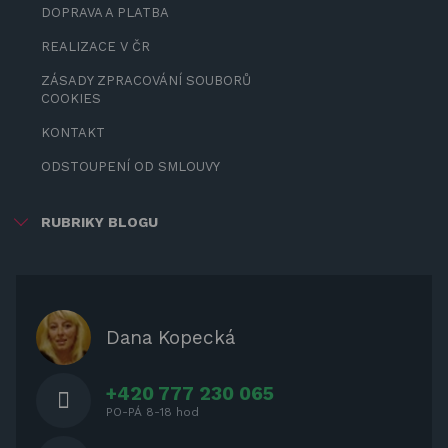
DOPRAVA A PLATBA
REALIZACE V ČR
ZÁSADY ZPRACOVÁNÍ SOUBORŮ
COOKIES
KONTAKT
ODSTOUPENÍ OD SMLOUVY
RUBRIKY BLOGU
ZÁBAVA PRO DĚTI
ZASTÍNĚNÍ
OCHRANNÉ KRYTY NA ZAHRADNÍ
Dana Kopecká
NÁBYTEK
+420 777 230 065
PO-PÁ 8-18 hod