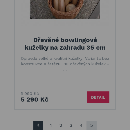
Dřevěné bowlingové
kuželky na zahradu 35 cm
Opravdu velké a kvalitní kuželky! Varianta bez
konstrukce a řetězu. 10 dřevěných kuželek -
…
5 990 Kč
DETAIL
5 290 Kč
1
2
3
4
5