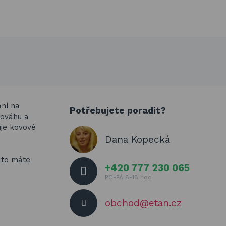
ání na
Potřebujete poradit?
nováhu a
uje kovové
Dana Kopecká
 to máte
+420 777 230 065
PO-PÁ 8-18 hod
obchod@etan.cz