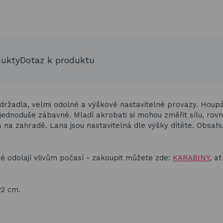
dukty
Dotaz k produktu
 držadla, velmi odolné a výškově nastavitelné provazy. Houp
 jednoduše zábavné. Mladí akrobati si mohou změřit sílu, rov
ma na zahradě. Lana jsou nastavitelná dle výšky dítěte. Obsah
ré odolají vlivům počasí - zakoupit můžete zde:
KARABINY
,
ať
22 cm.