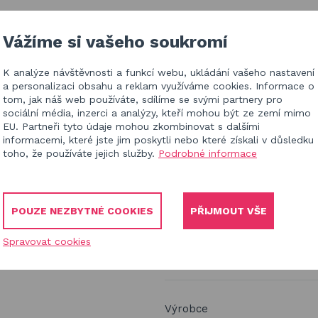
IZACE V ČR
BLOG
KONTAKT
Vážíme si vašeho soukromí
K analýze návštěvnosti a funkcí webu, ukládání vašeho nastavení
HL
a personalizaci obsahu a reklam využíváme cookies. Informace o
tom, jak náš web používáte, sdílíme se svými partnery pro
sociální média, inzerci a analýzy, kteří mohou být ze zemí mimo
EU. Partneři tyto údaje mohou zkombinovat s dalšími
informacemi, které jste jim poskytli nebo které získali v důsledku
toho, že používáte jejich služby.
Podrobné informace
 houpací hnízda, šplhací žebříky a lana
POUZE NEZBYTNÉ COOKIES
PŘIJMOUT VŠE
Dětské gymnas
Spravovat cookies
Výrobce