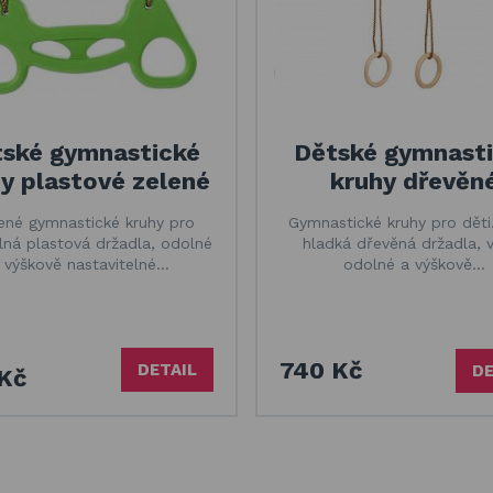
ské gymnastické
Dětské gymnast
y plastové zelené
kruhy dřevěn
ené gymnastické kruhy pro
Gymnastické kruhy pro děti.
ilná plastová držadla, odolné
hladká dřevěná držadla, 
 výškově nastavitelné…
odolné a výškově…
740 Kč
DETAIL
DE
Kč