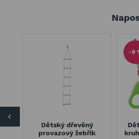
Napos
-9 
Dětský dřevěný
Dět
provazový žebřík
kruh