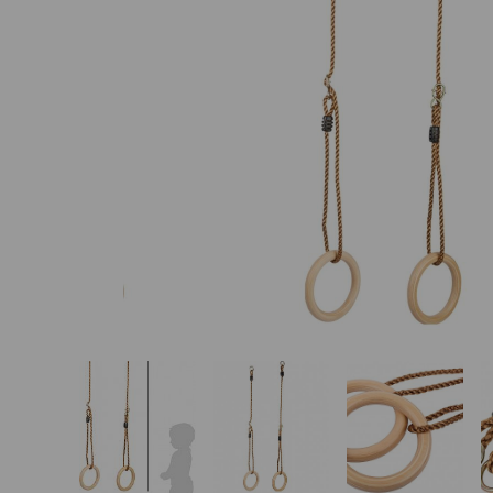
Basketbalové koše
Holandský billiard
(shuffleboard)
Gumové podlahy (dlaždice)
Trampolíny
Výprodej