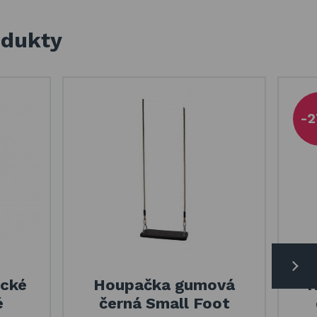
odukty
-2
ické
Houpačka gumová
H
é
černá Small Foot