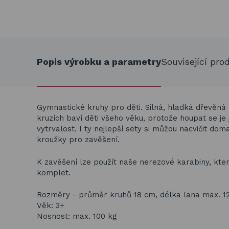
Popis výrobku a parametry
Související pro
Gymnastické kruhy pro děti. Silná, hladká dřevěná
kruzích b
aví děti všeho věku, protože houpat se je
vytrvalost. I ty nejlepší sety si můžou nacvičit do
kroužky pro zavěšení.
K zavěšení lze použít naše nerezové karabiny,
kte
komplet.
Rozměry - průměr kruhů 18 cm, délka lana max. 1
Věk: 3+
Nosnost: max. 100 kg