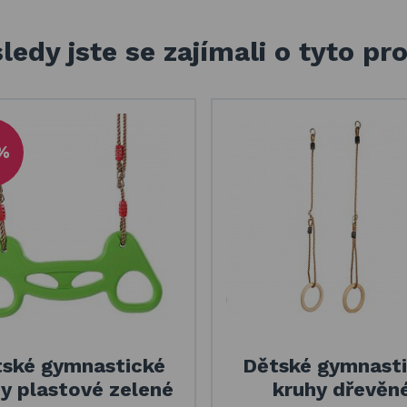
ledy jste se zajímali o tyto pr
%
ské gymnastické
Dětské gymnast
y plastové zelené
kruhy dřevěn