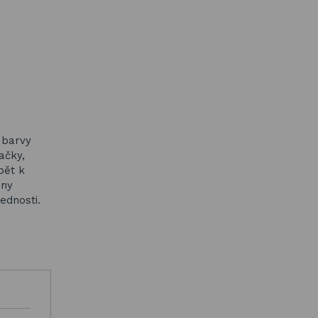
 barvy
ačky,
pět k
eny
ednosti.