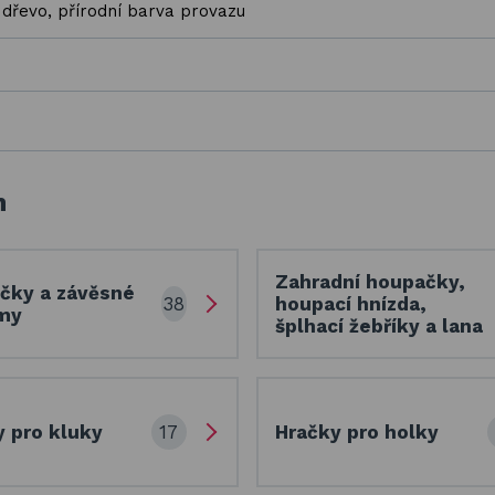
 dřevo, přírodní barva provazu
h
Zahradní houpačky,
čky a závěsné
38
houpací hnízda,
my
šplhací žebříky a lana
17
y pro kluky
Hračky pro holky