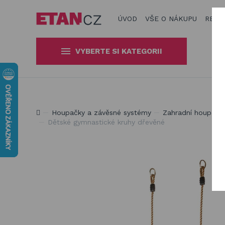
ÚVOD
VŠE O NÁKUPU
REAL
VYBERTE SI KATEGORII
Slunečníky a stínící technika
Obaly, kryty, potahy a plachty
Jsme experti na zastínění a venkovní zábavu
Houpačky a závěsné systémy
Zahradní houpačky,
na zahradní nábytek
Dětské gymnastické kruhy dřevěné
Dřevěné hračky pro děti
Stavebnice Qman pro děti
Houpačky a závěsné systémy
Venkovní hry a hračky pro děti
Slackline