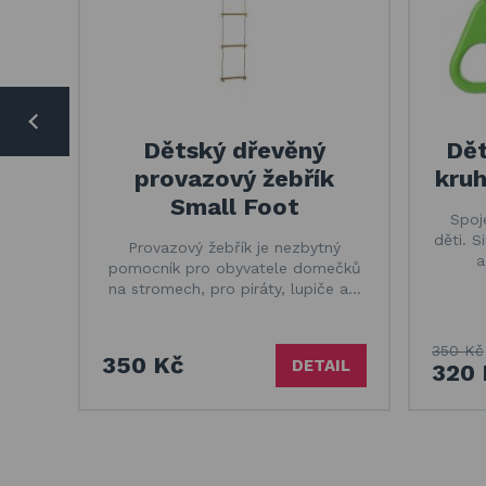
Dětský dřevěný
Dět
provazový žebřík
kruh
Small Foot
Spoj
děti. S
Provazový žebřík je nezbytný
a
pomocník pro obyvatele domečků
na stromech, pro piráty, lupiče a…
350 Kč
350 Kč
DETAIL
320 