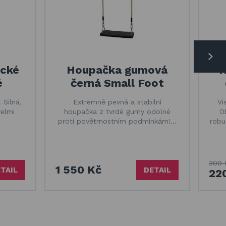
ické
Houpačka gumová
H
é
černá Small Foot
 Silná,
Extrémně pevná a stabilní
Vi
velmi
houpačka z tvrdé gumy odolné
O
proti povětrnostním podmínkám!…
robu
300 
1 550 Kč
TAIL
DETAIL
22