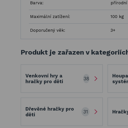
Barva:
přírodní
Maximální zatížení:
100 kg
Doporučený věk:
3+
Produkt je zařazen v kategoriíc
Venkovní hry a
Houpa
38
hračky pro děti
systé
Dřevěné hračky pro
31
Hračk
děti