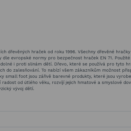
ích dřevěných hraček od roku 1996. Všechny dřevěné hračky
ny dle evropské normy pro bezpečnost hraček EN 71. Použité
dolné i proti slinám dětí. Dřevo, které se používá pro tyto hr
ých do zalesňování. To nabízí všem zákazníkům možnost přis
y small foot jsou zářivě barevné produkty, které jsou vyrob
 radost od útlého věku, rozvíjí jejich hmatové a smyslové dov
ický vývoj dětí.