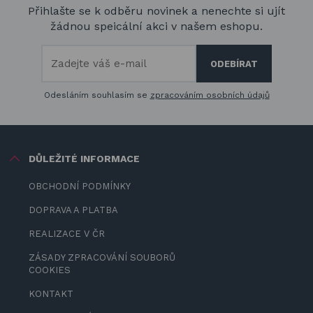
Přihlašte se k odběru novinek a nenechte si ujít
žádnou speicální akci v našem eshopu.
Odesláním souhlasím se
zpracováním osobních údajů
DŮLEŽITÉ INFORMACE
OBCHODNÍ PODMÍNKY
DOPRAVA A PLATBA
REALIZACE V ČR
ZÁSADY ZPRACOVÁNÍ SOUBORŮ
COOKIES
KONTAKT