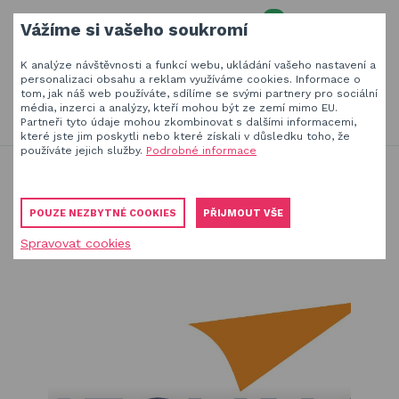
0
Vážíme si vašeho soukromí
MENU
K analýze návštěvnosti a funkcí webu, ukládání vašeho nastavení a
Váš e-mail
personalizaci obsahu a reklam využíváme cookies. Informace o
tom, jak náš web používáte, sdílíme se svými partnery pro sociální
HLEDAT
+420
777 230 065
média, inzerci a analýzy, kteří mohou být ze zemí mimo EU.
PO-PÁ 8-18 hod
Partneři tyto údaje mohou zkombinovat s dalšími informacemi,
které jste jim poskytli nebo které získali v důsledku toho, že
Slunečníky a stínící technika
Vaše heslo
používáte jejich služby.
Podrobné informace
Jsme experti na zastínění a venkovní zábavu
Blog
Obaly, kryty, potahy a plachty na zahradní nábytek
Blog
(rolety do altánu)
POUZE NEZBYTNÉ COOKIES
PŘIJMOUT VŠE
Dřevěné hračky pro děti
Spravovat cookies
PŘIHLÁSIT
Stavebnice Qman pro děti
Registrovat
Houpačky a závěsné systémy
Zapomenuté heslo
Venkovní hry a hračky pro děti
Slackline