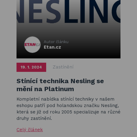
Basketbalové koše
Holandský billiard (shuffleboard)
Gumové podlahy (dlaždice)
Trampolíny
Autor článku
Etan.cz
Výprodej
Zastínění
19. 1. 2024
ÚVOD
BLOG
Stínící technika Nesling se
VŠE O NÁKUPU
KONTAKT
mění na Platinum
REALIZACE V ČR
Kompletní nabídka stínící techniky v našem
eshopu patří pod holandskou značku Nesling,
která se již od roku 2005 specializuje na různé
druhy zastínění.
Celý článek