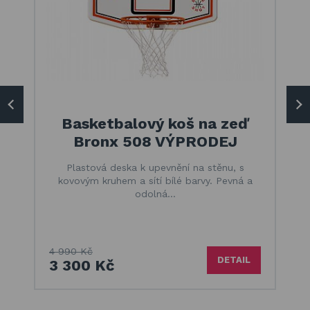
Basketbalový koš na zeď
Bronx 508 VÝPRODEJ
Plastová deska k upevnění na stěnu, s
kovovým kruhem a sítí bílé barvy. Pevná a
odolná…
4 990 Kč
DETAIL
3 300 Kč