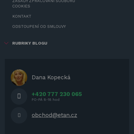
ZÁSADY ZPRACOVÁNÍ SOUBORŮ
COOKIES
KONTAKT
ODSTOUPENÍ OD SMLOUVY
RUBRIKY BLOGU
ZÁBAVA PRO DĚTI
ZASTÍNĚNÍ
OCHRANNÉ KRYTY NA ZAHRADNÍ
Dana Kopecká
NÁBYTEK
+420 777 230 065
PO-PÁ 8-18 hod
obchod@etan.cz