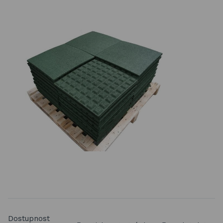
Basketbalové koše
Holandský billiard (shuffleboard)
Gumové podlahy (dlaždice)
Trampolíny
Výprodej
ÚVOD
BLOG
VŠE O NÁKUPU
KONTAKT
REALIZACE V ČR
Dostupnost