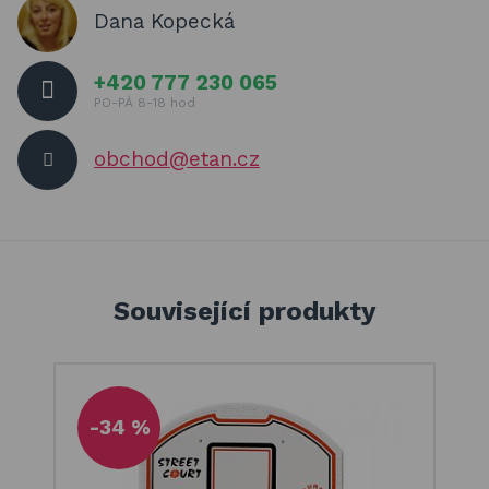
Dana Kopecká
+420 777 230 065
PO-PÁ 8-18 hod
obchod@etan.cz
Související produkty
-34 %