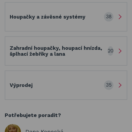
38
Houpačky a závěsné systémy
Zahradní houpačky, houpací hnízda,
20
šplhací žebříky a lana
35
Výprodej
Potřebujete poradit?
Dana Kopecká