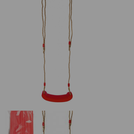
Basketbalové koše
Holandský billiard (shuffleboard)
Gumové podlahy (dlaždice)
Trampolíny
Výprodej
ÚVOD
BLOG
VŠE O NÁKUPU
KONTAKT
REALIZACE V ČR