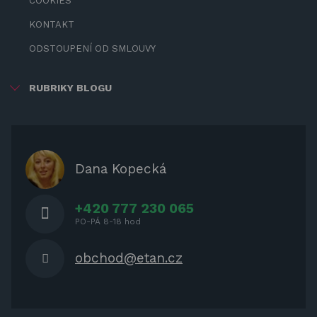
COOKIES
KONTAKT
ODSTOUPENÍ OD SMLOUVY
RUBRIKY BLOGU
ZÁBAVA PRO DĚTI
ZASTÍNĚNÍ
OCHRANNÉ KRYTY NA ZAHRADNÍ
Dana Kopecká
NÁBYTEK
+420 777 230 065
PO-PÁ 8-18 hod
obchod@etan.cz