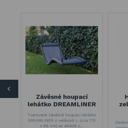
Závěsné houpací
H
lehátko DREAMLINER
ze
Tvarované závěsné houpací lehátko
DREAMLINER o velikosti L (cca 170
Závěsn
x 66 cm) se skládá z…
nastav