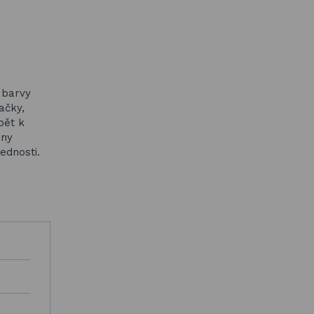
 barvy
ačky,
pět k
eny
ednosti.