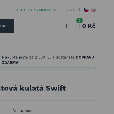
+420
777 230 065
PO-PÁ 8-18 hod
0
0 Kč
EDAT
Váš e-mail
Nakupte ještě za
2 500 Kč
a dostanete
DOPRAVU
Vaše heslo
ZDARMA
.
PŘIHLÁSIT
tová kulatá Swift
Registrovat
Zapomenuté heslo
Dostupnost