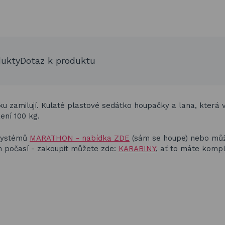
dukty
Dotaz k produktu
u zamilují. Kulaté plastové sedátko houpačky a lana, která v
ení 100 kg.
 systémů
MARATHON - nabídka ZDE
(sám se houpe) nebo mů
ům počasí - zakoupit můžete zde:
KARABINY
,
ať to máte komp