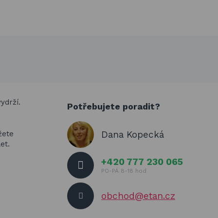
ydrží.
Potřebujete poradit?
Dana Kopecká
žete
let.
+420 777 230 065
PO-PÁ 8-18 hod
obchod@etan.cz