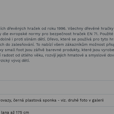
ích dřevěných hraček od roku 1996. Všechny dřevěné hračky
ny dle evropské normy pro bezpečnost hraček EN 71. Použité
dolné i proti slinám dětí. Dřevo, které se používá pro tyto hr
ých do zalesňování. To nabízí všem zákazníkům možnost přis
y small foot jsou zářivě barevné produkty, které jsou vyrob
 radost od útlého věku, rozvíjí jejich hmatové a smyslové dov
ický vývoj dětí.
ovazy, černá plastová sponka - viz. druhé foto v galerii
 lana až 175 cm