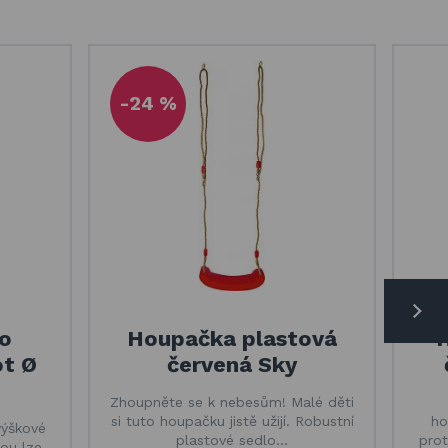
-24 %
o
Houpačka plastová
ot Ø
červená Sky
Zhoupněte se k nebesům! Malé děti
si tuto houpačku jistě užijí. Robustní
ho
výškové
plastové sedlo…
pro
rou lze