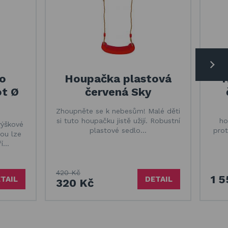
o
Houpačka plastová
ot Ø
červená Sky
Zhoupněte se k nebesům! Malé děti
si tuto houpačku jistě užijí. Robustní
ho
výškové
plastové sedlo…
pro
rou lze
ří…
420 Kč
1 
TAIL
DETAIL
320 Kč