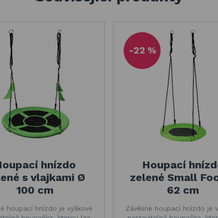
-22 %
oupací hnízdo
Houpací hnízd
lené s vlajkami Ø
zelené Small Fo
100 cm
62 cm
é houpací hnízdo je výškové
Závěsné houpací hnízdo je 
itelná houpačka, kterou lze
nastavitelná houpačka, kte