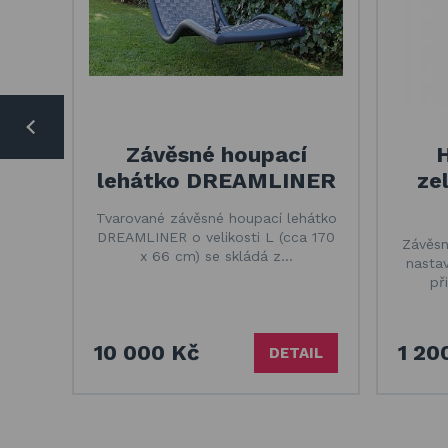
Závěsné houpací
H
lehátko DREAMLINER
ze
Tvarované závěsné houpací lehátko
DREAMLINER o velikosti L (cca 170
Závěsn
x 66 cm) se skládá z…
nastav
př
10 000 Kč
1 20
DETAIL