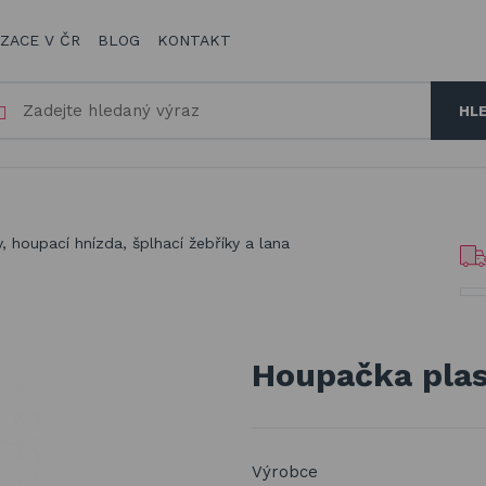
IZACE V ČR
BLOG
KONTAKT
HL
 houpací hnízda, šplhací žebříky a lana
Houpačka plas
Výrobce