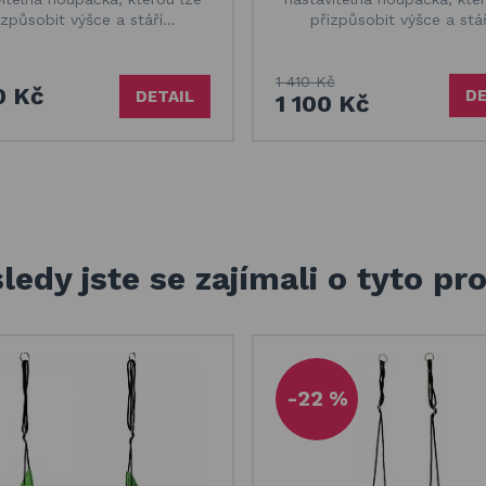
izpůsobit výšce a stáří…
přizpůsobit výšce a stá
1 410 Kč
0 Kč
DE
DETAIL
1 100 Kč
ledy jste se zajímali o tyto pr
-22 %