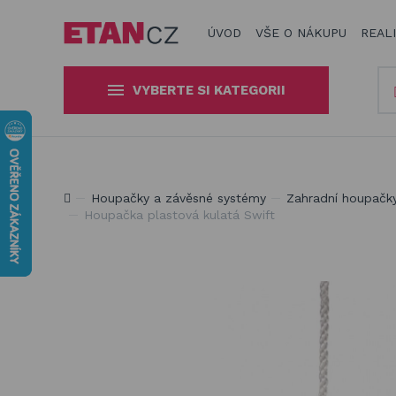
ÚVOD
VŠE O NÁKUPU
REAL
VYBERTE SI KATEGORII
Slunečníky a stínící technika
Obaly, kryty, potahy a plachty
Jsme experti na zastínění a venkovní zábavu
Houpačky a závěsné systémy
Zahradní houpačky,
na zahradní nábytek
Houpačka plastová kulatá Swift
Dřevěné hračky pro děti
Stavebnice Qman pro děti
Houpačky a závěsné systémy
Venkovní hry a hračky pro děti
Slackline