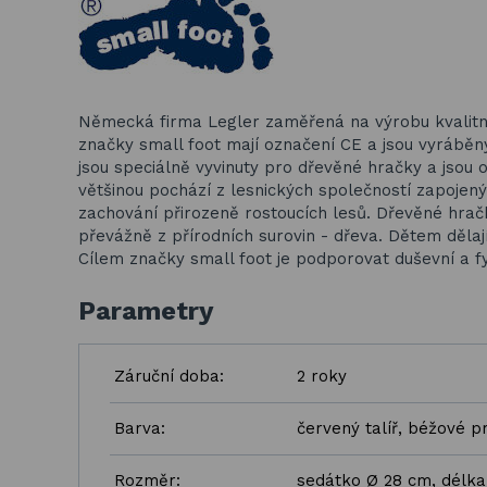
Německá firma Legler zaměřená na výrobu kvalitn
značky small foot mají označení CE a jsou vyrábě
jsou speciálně vyvinuty pro dřevěné hračky a jsou o
většinou pochází z lesnických společností zapojen
zachování přirozeně rostoucích lesů. Dřevěné hračk
převážně z přírodních surovin - dřeva. Dětem dělají
Cílem značky small foot je podporovat duševní a fyz
Parametry
Záruční doba:
2 roky
Barva:
červený talíř, béžové pr
Rozměr:
sedátko Ø 28 cm, délka