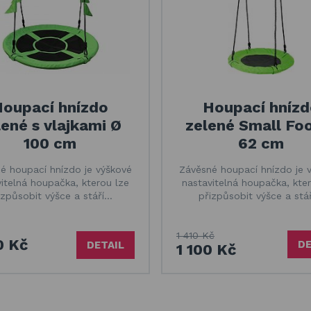
oupací hnízdo
Houpací hnízd
lené s vlajkami Ø
zelené Small Fo
100 cm
62 cm
é houpací hnízdo je výškové
Závěsné houpací hnízdo je 
itelná houpačka, kterou lze
nastavitelná houpačka, kte
izpůsobit výšce a stáří…
přizpůsobit výšce a stá
1 410 Kč
0 Kč
DE
DETAIL
1 100 Kč