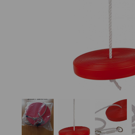
Basketbalové koše
Holandský billiard
(shuffleboard)
Gumové podlahy (dlaždice)
Trampolíny
Výprodej