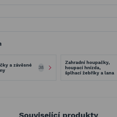
h
Zahradní houpačky,
čky a závěsné
38
houpací hnízda,
my
šplhací žebříky a lana
Související produkty