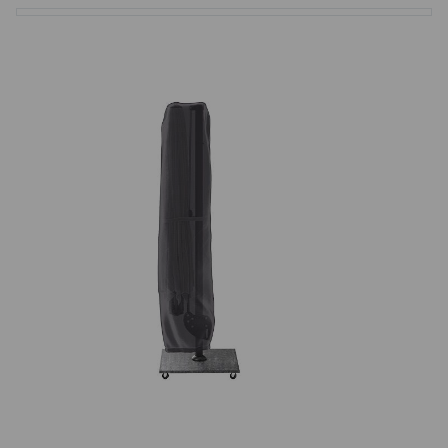
Basketbalové koše
Holandský billiard (shuffleboard)
Gumové podlahy (dlaždice)
Trampolíny
Výprodej
ÚVOD
BLOG
VŠE O NÁKUPU
KONTAKT
REALIZACE V ČR