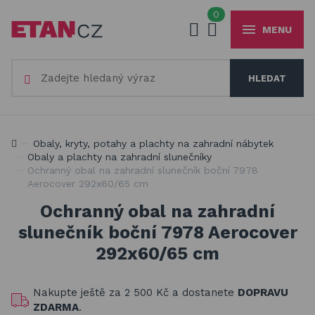
0
MENU
Váš e-mail
HLEDAT
+420
777 230 065
PO-PÁ 8-18 hod
Slunečníky a stínící technika
Vaše heslo
Jsme experti na zastínění a venkovní zábavu
Obaly, kryty, potahy a plachty na zahradní nábytek
Obaly, kryty, potahy a plachty na zahradní nábytek
Obaly a plachty na zahradní slunečníky
Ochranný obal na zahradní slunečník boční 7978
Dřevěné hračky pro děti
Aerocover 292x60/65 cm
PŘIHLÁSIT
Stavebnice Qman pro děti
Ochranný obal na zahradní
Registrovat
slunečník boční 7978 Aerocover
Houpačky a závěsné systémy
Zapomenuté heslo
292x60/65 cm
Venkovní hry a hračky pro děti
Nakupte ještě za
2 500 Kč
a dostanete
DOPRAVU
Slackline
ZDARMA
.