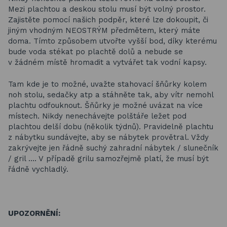
Mezi plachtou a deskou stolu musí být volný prostor.
Zajistěte pomocí našich podpěr, které lze dokoupit, či
jiným vhodným NEOSTRÝM předmětem, který máte
doma. Tímto způsobem utvořte vyšší bod, díky kterému
bude voda stékat po plachtě dolů a nebude se
v žádném místě hromadit a vytvářet tak vodní kapsy.
Tam kde je to možné, uvažte stahovací šňůrky kolem
noh stolu, sedačky atp a stáhněte tak, aby vítr nemohl
plachtu odfouknout. Šňůrky je možné uvázat na více
místech. Nikdy nenechávejte polštáře ležet pod
plachtou delší dobu (několik týdnů). Pravidelně plachtu
z nábytku sundávejte, aby se nábytek provětral. Vždy
zakrývejte jen řádně suchý zahradní nábytek / slunečník
/ gril …. V případě grilu samozřejmě platí, že musí být
řádně vychladlý.
UPOZORNĚNÍ: