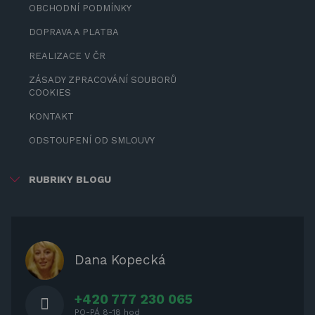
OBCHODNÍ PODMÍNKY
DOPRAVA A PLATBA
REALIZACE V ČR
ZÁSADY ZPRACOVÁNÍ SOUBORŮ
COOKIES
KONTAKT
ODSTOUPENÍ OD SMLOUVY
RUBRIKY BLOGU
ZÁBAVA PRO DĚTI
ZASTÍNĚNÍ
OCHRANNÉ KRYTY NA ZAHRADNÍ
Dana Kopecká
NÁBYTEK
+420 777 230 065
PO-PÁ 8-18 hod