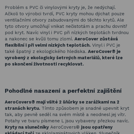
Problém s PVC či vinylovými kryty je, že nedýchají.
Ačkoli to výrobci tvrdí, PVC kryty mohou dýchat pouze
ventilačními otvory zabudovanými do těchto krytů. Ale
tyto otvory umožňují vnikat nečistotám a prachu dovnitř
pod kryt. Navíc vinyl i PVC při nízkých teplotách tvrdnou
a nakonec se kvůli tomu zlomí.
AeroCover zůstává
flexibilní i při velmi nízkých teplotách.
Vinyl i PVC je
také špatný z ekologického hlediska.
AeroCover® je
vyrobený z ekologicky šetrných materiálů, které lze
po skončení životnosti recyklovat.
Pohodlné nasazení a perfektní zajištění
AeroCovers® mají všité 2 šňůrky se zarážkami na 2
stranách krytu.
Tímto způsobem je snadné upevnit kryt
tak, aby pevně seděl na svém místě a neodnesl jej vítr.
Potahy ve tvaru písmene L jsou vybaveny přezkou navíc.
Kryty na slunečníky
AeroCovers®
jsou opatřeny
skládací tyčí
ze sklolaminátových vláken. Slunečník