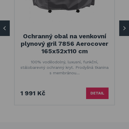
Ochranný obal na venkovní
plynový gril 7856 Aerocover
165x52x110 cm
100% voděodolný, luxusní, funkční,
stálobarevný ochranný kryt. Prodyšná tkanina
s membránou…
1 991 Kč
DETAIL