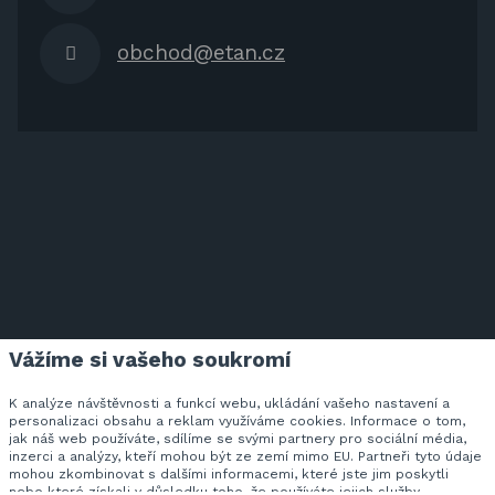
obchod@etan.cz
Vážíme si vašeho soukromí
ETAN.CZ NA FACEBOOKU
K analýze návštěvnosti a funkcí webu, ukládání vašeho nastavení a
personalizaci obsahu a reklam využíváme cookies. Informace o tom,
jak náš web používáte, sdílíme se svými partnery pro sociální média,
inzerci a analýzy, kteří mohou být ze zemí mimo EU. Partneři tyto údaje
Veškeré ceny zahrnují DPH v zákonem stanovené výši.
mohou zkombinovat s dalšími informacemi, které jste jim poskytli
© 2026 SVAN trading s.r.o. - všechna práva vyhrazena.
nebo které získali v důsledku toho, že používáte jejich služby.