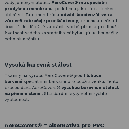
vody je nevyhnutelná.
AeroCover® má speciální
prodyšnou membránu
, podobnou jako třeba funkční
oblečení. Tato membrána
odvádí kondenzát ven a
zároveň zabraňuje pronikání vody
, prachu a nečistot
dovnitř. Je důležité zabránit tvorbě plísní a prodloužit
životnost vašeho zahradního nábytku, grilu, houpačky
nebo slunečníku.
Vysoká barevná stálost
Tkaniny na výrobu AeroCovers® jsou
hluboce
barvené
speciálními barvami pro použití venku. Tento
proces dává AeroCovers®
vysokou barevnou stálost
na přímém slunci.
Standardní kryty velmi rychle
vyblednout.
AeroCovers® = a
lternativa pro PVC