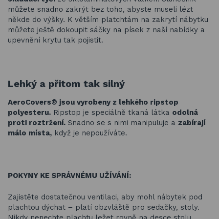
můžete snadno zakrýt bez toho, abyste museli lézt
někde do výšky. K větším platchtám na zakrytí nábytku
můžete ještě dokoupit sáčky na písek z naší nabídky a
upevnění krytu tak pojistit.
Lehký a přitom tak silný
AeroCovers® jsou vyrobeny z lehkého ripstop
polyesteru.
Ripstop je speciálně tkaná látka
odolná
proti roztržení.
Snadno se s nimi manipuluje a
zabírají
málo místa,
když je nepoužíváte.
POKYNY KE SPRÁVNÉMU UŽÍVÁNÍ:
Zajistěte dostatečnou ventilaci, aby mohl nábytek pod
plachtou dýchat – platí obzvláště pro sedačky, stoly.
Nikdy nenechte plachtu ležet rovně na desce stolu.