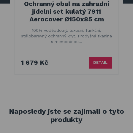
Ochranný obal na zahradní
jídelní set kulatý 7911
Aerocover Ø150x85 cm
100% voděodolný, luxusní, funkční,
stálobarevný ochranný kryt. Prodyšná tkanina
s membránou…
1 679 Kč
DETAIL
Naposledy jste se zajímali o tyto
produkty