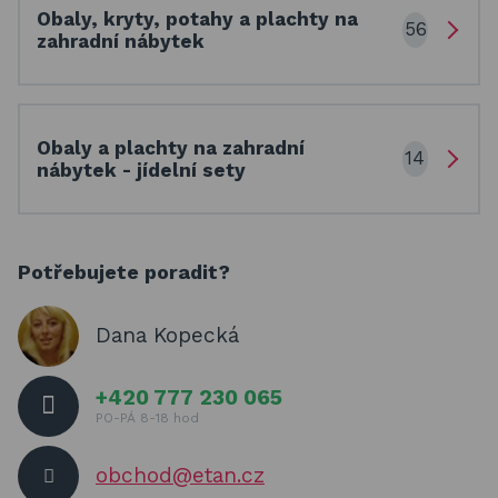
Obaly, kryty, potahy a plachty na
56
zahradní nábytek
Obaly a plachty na zahradní
14
nábytek - jídelní sety
Potřebujete poradit?
Dana Kopecká
+420 777 230 065
PO-PÁ 8-18 hod
obchod@etan.cz