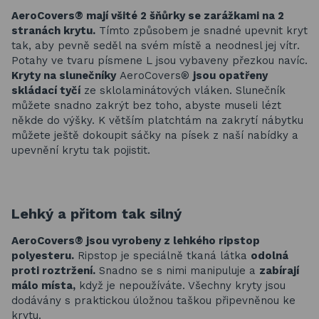
AeroCovers® mají všité 2 šňůrky se zarážkami na 2
stranách krytu.
Tímto způsobem je snadné upevnit kryt
tak, aby pevně seděl na svém místě a neodnesl jej vítr.
Potahy ve tvaru písmene L jsou vybaveny přezkou navíc.
Kryty na slunečníky
AeroCovers®
jsou opatřeny
skládací tyčí
ze sklolaminátových vláken. Slunečník
můžete snadno zakrýt bez toho, abyste museli lézt
někde do výšky. K větším platchtám na zakrytí nábytku
můžete ještě dokoupit sáčky na písek z naší nabídky a
upevnění krytu tak pojistit.
Lehký a přitom tak silný
AeroCovers® jsou vyrobeny z lehkého ripstop
polyesteru.
Ripstop je speciálně tkaná látka
odolná
proti roztržení.
Snadno se s nimi manipuluje a
zabírají
málo místa,
když je nepoužíváte. Všechny kryty jsou
dodávány s praktickou úložnou taškou připevněnou ke
krytu.