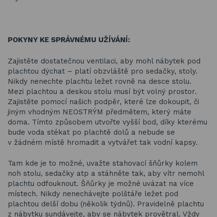
POKYNY KE SPRÁVNÉMU UŽÍVÁNÍ:
Zajistěte dostatečnou ventilaci, aby mohl nábytek pod
plachtou dýchat – platí obzvláště pro sedačky, stoly.
Nikdy nenechte plachtu ležet rovně na desce stolu.
Mezi plachtou a deskou stolu musí být volný prostor.
Zajistěte pomocí našich podpěr, které lze dokoupit, či
jiným vhodným NEOSTRÝM předmětem, který máte
doma. Tímto způsobem utvořte vyšší bod, díky kterému
bude voda stékat po plachtě dolů a nebude se
v žádném místě hromadit a vytvářet tak vodní kapsy.
Tam kde je to možné, uvažte stahovací šňůrky kolem
noh stolu, sedačky atp a stáhněte tak, aby vítr nemohl
plachtu odfouknout. Šňůrky je možné uvázat na více
místech. Nikdy nenechávejte polštáře ležet pod
plachtou delší dobu (několik týdnů). Pravidelně plachtu
z nábytku sundávejte, aby se nábytek provětral. Vždy