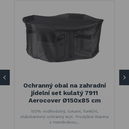
Ochranný obal na zahradní
jídelní set kulatý 7911
Aerocover Ø150x85 cm
100% voděodolný, luxusní, funkční,
stálobarevný ochranný kryt. Prodyšná tkanina
s membránou…