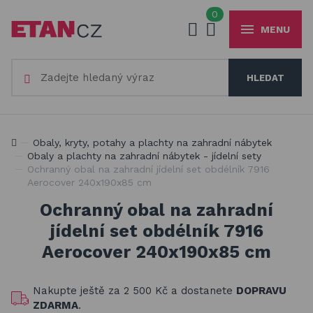
0
MENU
Váš e-mail
HLEDAT
+420
777 230 065
PO-PÁ 8-18 hod
Slunečníky a stínící technika
Vaše heslo
Jsme experti na zastínění a venkovní zábavu
Obaly, kryty, potahy a plachty na zahradní nábytek
Obaly, kryty, potahy a plachty na zahradní nábytek
Obaly a plachty na zahradní nábytek - jídelní sety
Ochranný obal na zahradní jídelní set obdélník 7916
Dřevěné hračky pro děti
Aerocover 240x190x85 cm
PŘIHLÁSIT
Stavebnice Qman pro děti
Ochranný obal na zahradní
Registrovat
jídelní set obdélník 7916
Houpačky a závěsné systémy
Zapomenuté heslo
Aerocover 240x190x85 cm
Venkovní hry a hračky pro děti
Nakupte ještě za
2 500 Kč
a dostanete
DOPRAVU
Slackline
ZDARMA
.