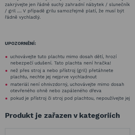
zakrývejte jen řádně suchý zahradní nábytek / slunečník
/ gril …. V případě grilu samozřejmě platí, že musí být
řádně vychladlý.
UPOZORNĚNÍ:
uchovávejte tuto plachtu mimo dosah dětí, hrozí
nebezpečí udušení. Tato plachta není hračka!
než přes stroj a nebo přístroj (gril) přetáhnete
plachtu, nechte jej nejprve vychladnout
materiál není ohnivzdorný, uchovávejte mimo dosah
otevřeného ohně nebo zapáleného dřeva
pokud je přístroj či stroj pod plachtou, nepoužívejte jej
Produkt je zařazen v kategoriích