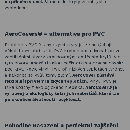
na přímém slunci.
Standardní kryty velmi rychle
vyblednout.
AeroCovers® = a
lternativa pro PVC
Problém s PVC či vinylovými kryty je, že nedýchají.
Ačkoli to výrobci tvrdí, PVC kryty mohou dýchat pouze
ventilačními otvory zabudovanými do těchto krytů. Ale
tyto otvory umožňují vnikat nečistotám a prachu dovnitř
pod kryt. Navíc vinyl i PVC při nízkých teplotách tvrdnou
a nakonec se kvůli tomu zlomí.
AeroCover zůstává
flexibilní i při velmi nízkých teplotách.
Vinyl i PVC je
také špatný z ekologického hlediska.
AeroCover® je
vyrobený z ekologicky šetrných materiálů, které lze
po skončení životnosti recyklovat.
Pohodlné nasazení a perfektní zajištění