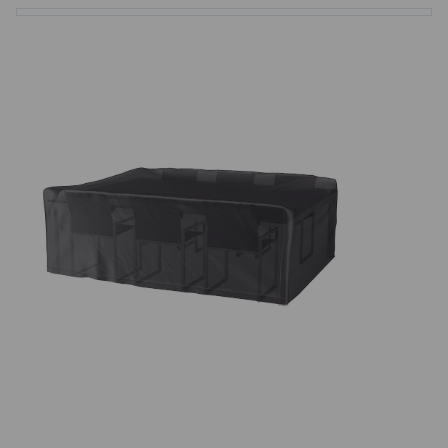
Basketbalové koše
Holandský billiard (shuffleboard)
Gumové podlahy (dlaždice)
Trampolíny
Výprodej
ÚVOD
BLOG
VŠE O NÁKUPU
KONTAKT
REALIZACE V ČR