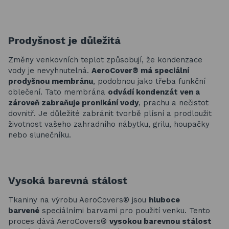
Prodyšnost je důležitá
Změny venkovních teplot způsobují, že kondenzace
vody je nevyhnutelná.
AeroCover® má speciální
prodyšnou membránu
, podobnou jako třeba funkční
oblečení. Tato membrána
odvádí kondenzát ven a
zároveň zabraňuje pronikání vody
, prachu a nečistot
dovnitř. Je důležité zabránit tvorbě plísní a prodloužit
životnost vašeho zahradního nábytku, grilu, houpačky
nebo slunečníku.
Vysoká barevná stálost
Tkaniny na výrobu AeroCovers® jsou
hluboce
barvené
speciálními barvami pro použití venku. Tento
proces dává AeroCovers®
vysokou barevnou stálost