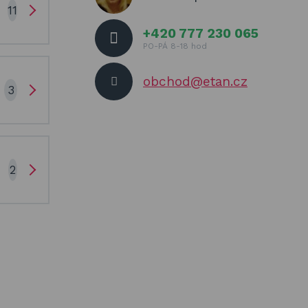
11
+420 777 230 065
PO-PÁ 8-18 hod
obchod@etan.cz
3
2