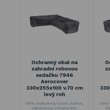
Ochranný obal na
O
zahradní rohovou
z
sedačku 7946
Aerocover
330x255x100 v.70 cm
330
levý roh
100% voděodolný, luxusní, funkční,
100% v
stálobarevný ochranný kryt.
st