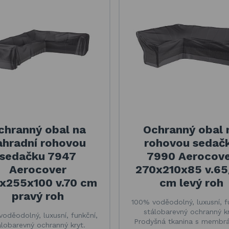
chranný obal na
Ochranný obal 
ahradní rohovou
rohovou sedač
sedačku 7947
7990 Aerocov
Aerocover
270x210x85 v.65
x255x100 v.70 cm
cm levý roh
pravý roh
100% voděodolný, luxusní, f
stálobarevný ochranný kr
oděodolný, luxusní, funkční,
Prodyšná tkanina s membr
álobarevný ochranný kryt.