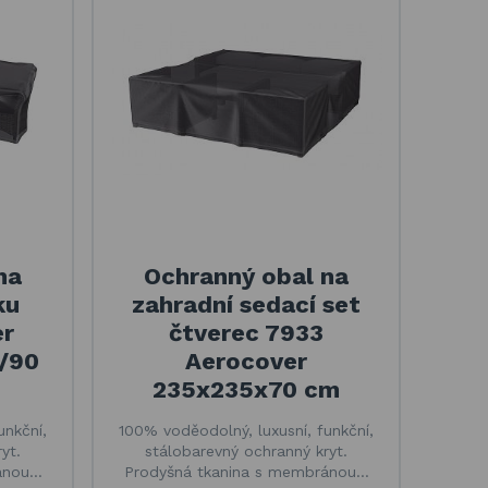
na
Ochranný obal na
ku
zahradní sedací set
er
čtverec 7933
/90
Aerocover
235x235x70 cm
unkční,
100% voděodolný, luxusní, funkční,
yt.
stálobarevný ochranný kryt.
ánou…
Prodyšná tkanina s membránou…