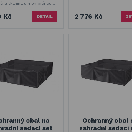
yšná tkanina s membránou…
9 Kč
2 776 Kč
DETAIL
DE
chranný obal na
Ochranný obal 
hradní sedací set
zahradní sedací 