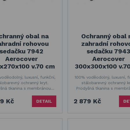
chranný obal na
Ochranný obal 
ahradní rohovou
zahradní rohov
sedačku 7942
sedačku 794
Aerocover
Aerocover
x270x100 v.70 cm
300x300x100 v.7
oděodolný, luxusní, funkční,
100% voděodolný, luxusní, f
álobarevný ochranný kryt.
stálobarevný ochranný kr
yšná tkanina s membránou…
Prodyšná tkanina s membr
39 Kč
2 879 Kč
DETAIL
DE