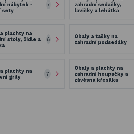
7
ní nábytek -
zahradní sedačky,
í sety
lavičky a lehátka
a plachty na
Obaly a tašky na
8
ní stoly, židle a
zahradní podsedáky
ka
Obaly a plachty na
a plachty na
7
zahradní houpačky a
ní grily
závěsná křesílka