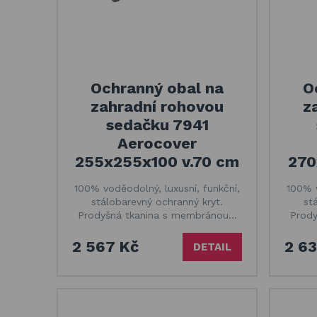
Ochranný obal na
O
zahradní rohovou
z
sedačku 7941
Aerocover
255x255x100 v.70 cm
270
100% voděodolný, luxusní, funkční,
100% v
stálobarevný ochranný kryt.
st
Prodyšná tkanina s membránou…
Prod
2 567 Kč
2 6
DETAIL