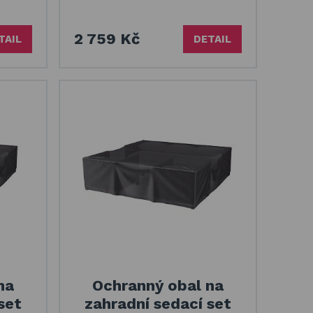
2 759 Kč
TAIL
DETAIL
na
Ochranný obal na
set
zahradní sedací set