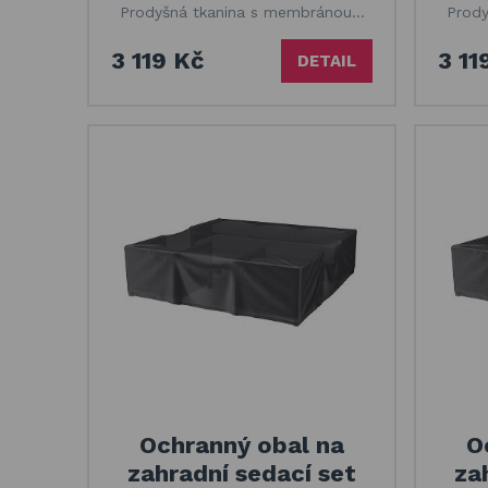
Prodyšná tkanina s membránou…
Prod
3 119 Kč
3 11
DETAIL
Ochranný obal na
O
zahradní sedací set
za