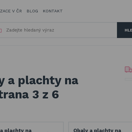
IZACE V ČR
BLOG
KONTAKT
HL
y a plachty na
trana 3 z 6
a plachty na
Obaly a plachty na