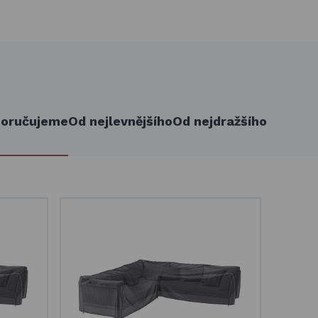
oručujeme
Od nejlevnějšího
Od nejdražšího