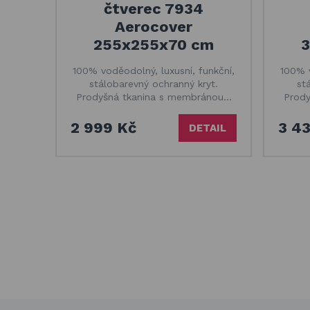
čtverec 7934
Aerocover
255x255x70 cm
100% voděodolný, luxusní, funkční,
100% v
stálobarevný ochranný kryt.
st
Prodyšná tkanina s membránou…
Prod
2 999 Kč
3 43
DETAIL