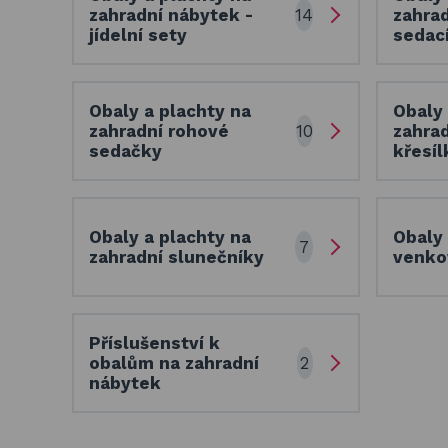
14
zahradní nábytek -
zahrad
Basketbalové koše
jídelní sety
sedac
Holandský billiard
(shuffleboard)
Obaly a plachty na
Obaly 
10
zahradní rohové
zahrad
Gumové podlahy (dlaždice)
sedačky
křesíl
Trampolíny
Výprodej
Obaly a plachty na
Obaly 
7
zahradní slunečníky
venkov
Příslušenství k
2
obalům na zahradní
nábytek