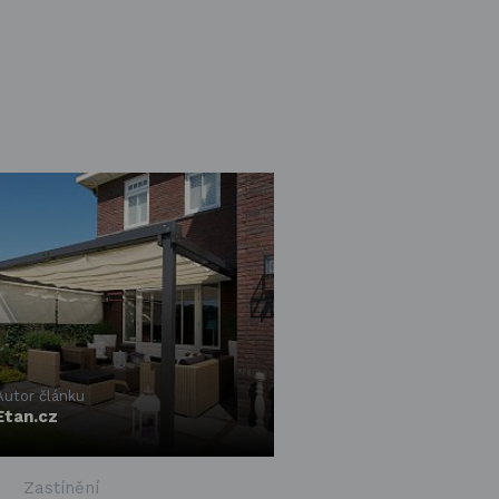
Autor článku
Etan.cz
Zastínění