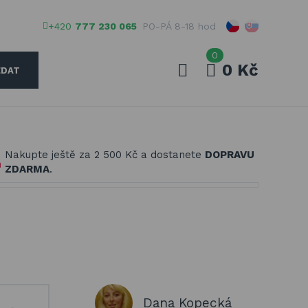
+420
777 230 065
PO-PÁ 8-18 hod
0
0 Kč
EDAT
Váš e-mail
Nakupte ještě za
2 500 Kč
a dostanete
DOPRAVU
Vaše heslo
ZDARMA
.
PŘIHLÁSIT
Registrovat
Zapomenuté heslo
Dana Kopecká