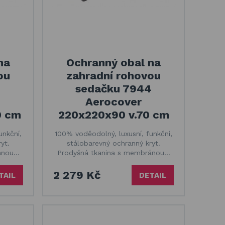
na
Ochranný obal na
ou
zahradní rohovou
3
sedačku 7944
Aerocover
0 cm
220x220x90 v.70 cm
unkční,
100% voděodolný, luxusní, funkční,
yt.
stálobarevný ochranný kryt.
ánou…
Prodyšná tkanina s membránou…
2 279 Kč
TAIL
DETAIL