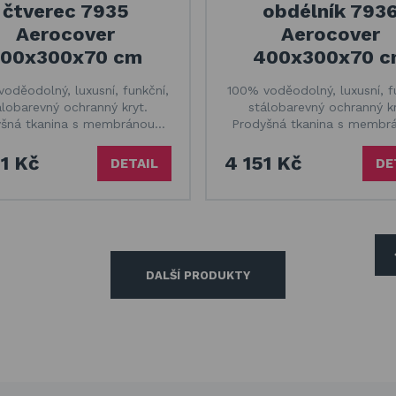
čtverec 7935
obdélník 793
Aerocover
Aerocover
300x300x70 cm
400x300x70 
oděodolný, luxusní, funkční,
100% voděodolný, luxusní, f
álobarevný ochranný kryt.
stálobarevný ochranný kr
yšná tkanina s membránou…
Prodyšná tkanina s membr
1 Kč
4 151 Kč
DETAIL
DE
DALŠÍ PRODUKTY