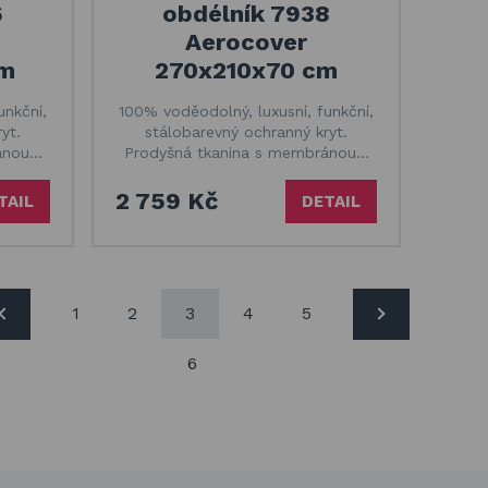
6
obdélník 7938
Aerocover
cm
270x210x70 cm
unkční,
100% voděodolný, luxusní, funkční,
yt.
stálobarevný ochranný kryt.
ánou…
Prodyšná tkanina s membránou…
2 759 Kč
TAIL
DETAIL
1
2
3
4
5
6