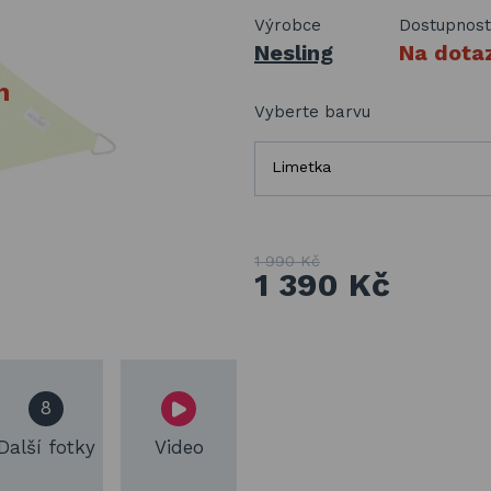
Výrobce
Dostupnost
Nesling
Na dota
n
Vyberte barvu
Limetka
1 990 Kč
1 390 Kč
8
Další fotky
Video