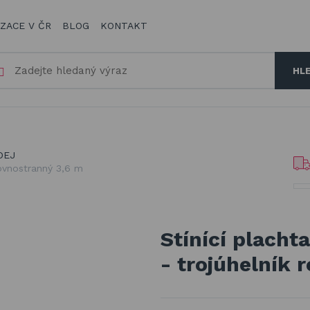
IZACE V ČR
BLOG
KONTAKT
HL
DEJ
 rovnostranný 3,6 m
Stínící plachta
- trojúhelník 