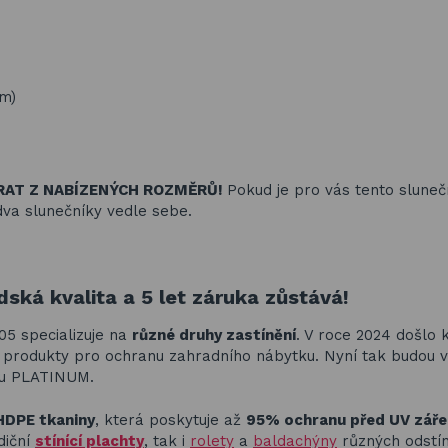
im)
RAT Z NABÍZENÝCH ROZMĚRŮ!
Pokud je pro vás tento sluneč
dva slunečníky vedle sebe.
ská kvalita a 5 let záruka zůstává!
005 specializuje na
různé druhy zastínění
. V roce 2024 došlo 
ím produkty pro ochranu zahradního nábytku. Nyní tak budou 
ou PLATINUM.
HDPE tkaniny
, která poskytuje až
95% ochranu před UV zář
diční
stínící plachty
, tak i
rolety
a
baldachýny
různých odstí