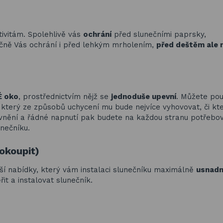
ivitám. Spolehlivě vás
ochrání
před slunečními paprsky,
čně Vás ochrání i před lehkým mrholením,
před deštěm ale n
É oko
, prostřednictvím nějž se
jednoduše upevní
. Můžete pou
, který ze způsobů uchycení mu bude nejvíce vyhovovat, či kt
vnění a řádné napnutí pak budete na každou stranu potřebov
unečníku.
okoupit)
ší nabídky, který vám instalaci slunečníku maximálně
usnadn
it a instalovat slunečník.