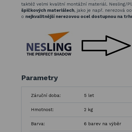
taktéž velmi kvalitní montážní materiál. Nesling/P
špičkových materiálech
, jako je např. nerezová oc
o
nejkvalitnější nerezovou ocel dostupnou na trh
Parametry
Záruční doba:
5 let
Hmotnost:
2 kg
Barva:
6 barev na výběr