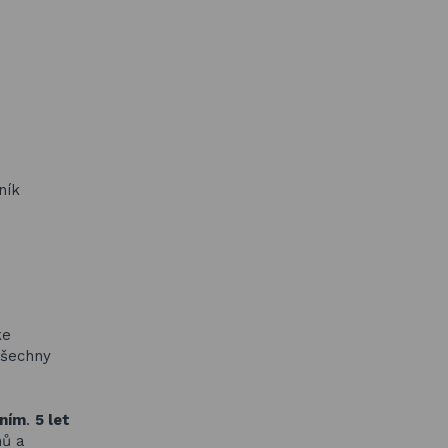
ník
ke
všechny
ením
.
5 let
nů a