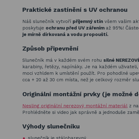
Praktické zastínění s UV ochranou
Náš slunečník vytvoří
příjemný stín
všem vašim akt
poskytuje
ochranu před UV zářením
až 95%! Částe
je mírně dírkovaná a vodu propouští.
Způsob připevnění
Slunečník má v každém svém rohu
silné NEREZOV
karabiny, řetězy, napínáky. Je na každém uživateli
moci vzhldem k umístění použít. Pro pohodlné upe
cca + 20 až 30 cm místa, než je celkový rozměr sl
Originální montážní prvky (je možné d
Nesling originální nerezový montážní materiál
z na
Prohlédněte si video jak správně a jednoduše zaměř
Výhody slunečníku
slunečník je stálobarevný