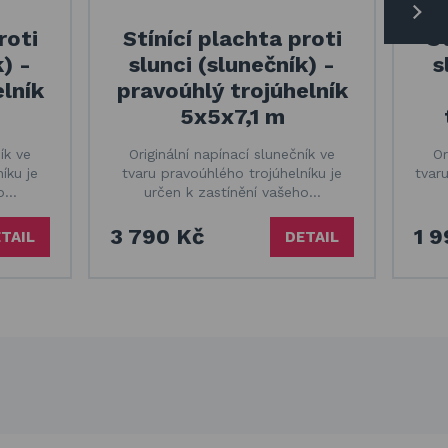
roti
Stínící plachta proti
St
k) -
slunci (slunečník) -
s
lník
pravoúhlý trojúhelník
5x5x7,1 m
ík ve
Originální napínací slunečník ve
Or
íku je
tvaru pravoúhlého trojúhelníku je
tvar
ho…
určen k zastínění vašeho…
3 790 Kč
1 
TAIL
DETAIL