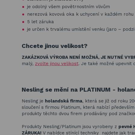
je odolný všem povětrnostním vlivům
nerezová kovová oka k uchycení v každém rohu
5 let záruka
je určen k trvalému umístění venku (jaro – podz
Chcete jinou velikost?
ZAKÁZKOVÁ VÝROBA NENÍ MOŽNÁ, JE NUTNÉ VYB
malý,
zvolte jinou velikost
. Je také možné upevnit 
Nesling se mění na PLATINUM - holand
Nesling je
holandská firma
, která se již od roku 2
sloučení s firmou Platinum, která nabízí předevš
produkty těchto dvou firem prodávány pod značk
Produkty Nesling/Platinum jsou vyrobeny z
pevné 
ZÁRUKA!
V nabídce stínící techniky najdete jak tra