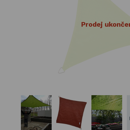
Basketbalové koše
Holandský billiard
Prodej ukonče
(shuffleboard)
Gumové podlahy (dlaždice)
Trampolíny
Výprodej