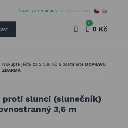
+420
777 230 065
PO-PÁ 8-18 hod
0
0 Kč
EDAT
Váš e-mail
Nakupte ještě za
2 500 Kč
a dostanete
DOPRAVU
Vaše heslo
ZDARMA
.
PŘIHLÁSIT
 proti slunci (slunečník)
rovnostranný 3,6 m
Registrovat
Zapomenuté heslo