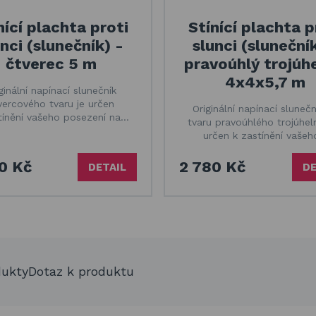
nící plachta proti
Stínící plachta p
nci (slunečník) -
slunci (sluneční
čtverec 5 m
pravoúhlý trojúhe
4x4x5,7 m
ginální napínací slunečník
vercového tvaru je určen
Originální napínací slunečn
tínění vašeho posezení na…
tvaru pravoúhlého trojúheln
určen k zastínění vaše
0 Kč
2 780 Kč
DETAIL
DE
dukty
Dotaz k produktu