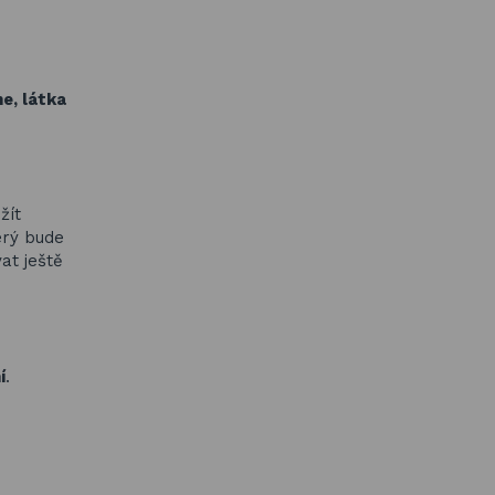
e, látka
žít
erý bude
at ještě
í
.