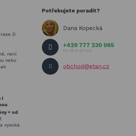
Potřebujete poradit?
Dana Kopecká
rase či
+420 777 230 065
PO-PÁ 8-18 hod
né, není
vou nebo
obchod@etan.cz
pak
 i
kou
óny = od
t
ela vysoká