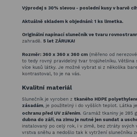
Výprodej s 30% slevou - poslední kusy v barvě cih
Aktuálně skladem k objednání: 1 ks limetka.
Originální napínací slunečník ve tvaru rovnostran
zahradě.
5 let ZÁRUKA!
Rozměr: 360 x 360 x 360 cm
(měřeno od nerezovéh
to tedy rovný pravidelný tvar trojúhelníku. Většin
více kusů látky. Je možné vybrat si z několika ba
kontrastoval, to je na vás.
Kvalitní materiál
Slunečník je vyroben z
tkaného HDPE polyethylen
zásadám
, je použitelný i do vyšších teplot. Látka
ochranu před UV zářením
. Gramáž tkaniny je 285 
dubna do září, na zimu je nutné jen sundat a usch
instalovaný po celý rok, i v zimě, bez ztráty svých 
vrstva sněhu a nedošlo tak k vytržení slunečníku ze