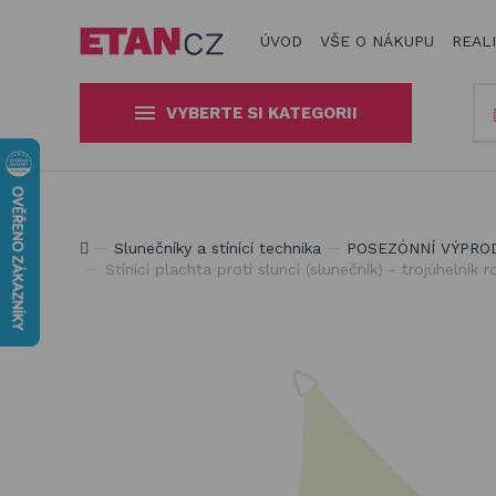
ÚVOD
VŠE O NÁKUPU
REAL
VYBERTE SI KATEGORII
Slunečníky a stínící technika
Obaly, kryty, potahy a plachty
Jsme experti na zastínění a venkovní zábavu
Slunečníky a stínící technika
POSEZÓNNÍ VÝPRO
na zahradní nábytek
Stínící plachta proti slunci (slunečník) - trojúhelník
Dřevěné hračky pro děti
Stavebnice Qman pro děti
Houpačky a závěsné systémy
Venkovní hry a hračky pro děti
Slackline