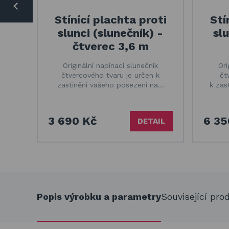
Stínící plachta proti
Stí
slunci (slunečník) -
slu
čtverec 3,6 m
Originální napínací slunečník
Ori
čtvercového tvaru je určen k
čt
zastínění vašeho posezení na…
k zas
3 690 Kč
6 35
DETAIL
Popis výrobku a parametry
Související pro