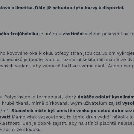
lová a limetka. Dále již nebudou tyto barvy k dispozici.
ného trojúhelníku
je určen k
zastínění
vašeho posezení na te
o kovového oka k oku). Středy stran jsou cca 30 cm vykroje
a slunečníků je (podle tvaru a rozměru) sešita minimálně ze d
revných variant, aby výborně ladil ke svému okolí. Anebo nao
u
. Polyethylen je termoplast, který
dokáže odolat kyselinám
 je hrubě tkaná, mírně dírkovaná. Svým uživatelům zajistí
vyso
2
g/m
.
Slunečník může být umístěn venku po celou dobu sez
ovat!
Máme však vyzkoušeno, že tento druh vydrží několik le
vlastností. Jen je dobré zajistit, aby na stínící plachtě nelež
 zdi, či ze sloupku.