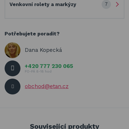
7
Venkovní rolety a markýzy
Potřebujete poradit?
Dana Kopecká
+420 777 230 065
PO-PÁ 8-18 hod
obchod@etan.cz
Související produkty