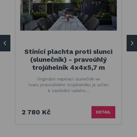
Stínící plachta proti slunci
(slunečník) - pravoúhlý
trojúhelník 4x4x5,7 m
Originální napínací slunečník ve
tvaru pravoúhlého trojúhelníku je určen
k zastínění vašeho…
2 780 Kč
DETAIL