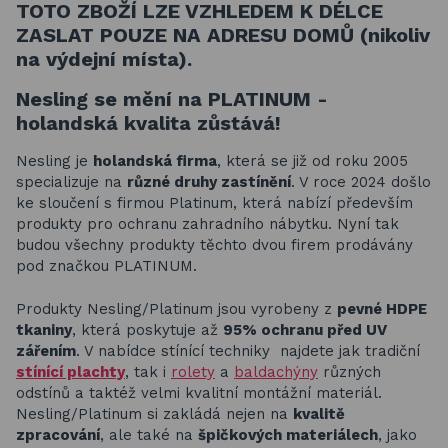
TOTO ZBOŽÍ LZE VZHLEDEM K DÉLCE
ZASLAT POUZE NA ADRESU DOMŮ (nikoliv
na výdejní místa).
Nesling se mění na PLATINUM -
holandská kvalita zůstává!
Nesling je
holandská firma
, která se již od roku 2005
specializuje na
různé druhy zastínění
. V roce 2024 došlo
ke sloučení s firmou Platinum, která nabízí především
produkty pro ochranu zahradního nábytku. Nyní tak
budou všechny produkty těchto dvou firem prodávány
pod značkou PLATINUM.
Produkty Nesling/Platinum jsou vyrobeny z
pevné HDPE
tkaniny
, která poskytuje až
95% ochranu před UV
zářením
. V nabídce stínící techniky najdete jak tradiční
stínící plachty
, tak i
rolety
a
baldachýny
různých
odstínů a taktéž velmi kvalitní montážní materiál.
Nesling/Platinum si zakládá nejen na
kvalitě
zpracování
, ale také na
špičkových materiálech
, jako