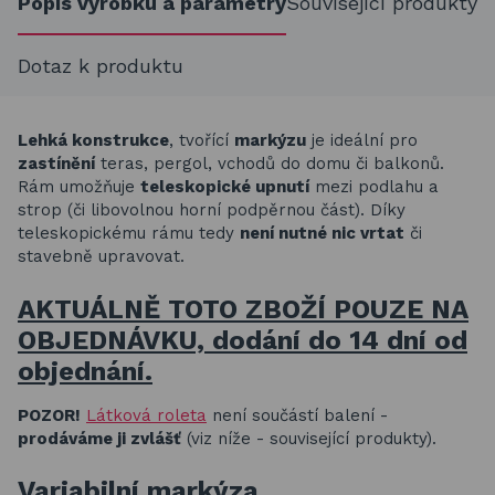
Popis výrobku a parametry
Související produkty
Dotaz k produktu
Lehká konstrukce
, tvořící
markýzu
je ideální pro
zastínění
teras, pergol, vchodů do domu či balkonů.
Rám umožňuje
teleskopické upnutí
mezi podlahu a
strop (či libovolnou horní podpěrnou část). Díky
teleskopickému rámu tedy
není nutné nic vrtat
či
stavebně upravovat.
AKTUÁLNĚ TOTO ZBOŽÍ POUZE NA
OBJEDNÁVKU, dodání do 14 dní od
objednání.
POZOR!
Látková roleta
není součástí balení -
prodáváme ji zvlášť
(viz níže - související produkty).
Variabilní markýza