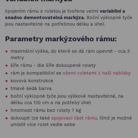
Spojením rámu s roletou je tvořena velmi
variabilní a
snadno demontovatelná markýza
. Boční výklopné tyče
jsou nastavitelné na potřebnou délku a úhel.
Parametry markýzového rámu:
maximální výška, do které se dá rám upevnit - cca 3
metry
šíře rámu - dle šíře dokoupené rolety
rám je kompatibilní se
všemi roletami z naší nabídky
kovová konstrukce
tmavě šedá barva
boční výklopné tyče jsou výškově nastavitelné, na
délku cca 120 cm a na potřebý úhel
hmotnost rámu bez rolety 7 kg
dokoupit lze také
spojovací část rámu
, čímž je možné
umístit více rolet vedle sebe