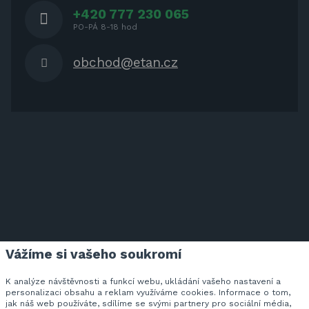
+420 777 230 065
PO-PÁ 8-18 hod
obchod@etan.cz
Vážíme si vašeho soukromí
ETAN.CZ NA FACEBOOKU
K analýze návštěvnosti a funkcí webu, ukládání vašeho nastavení a
personalizaci obsahu a reklam využíváme cookies. Informace o tom,
jak náš web používáte, sdílíme se svými partnery pro sociální média,