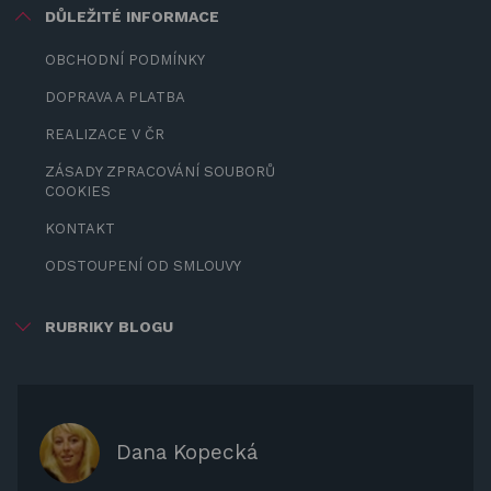
DŮLEŽITÉ INFORMACE
OBCHODNÍ PODMÍNKY
DOPRAVA A PLATBA
REALIZACE V ČR
ZÁSADY ZPRACOVÁNÍ SOUBORŮ
COOKIES
KONTAKT
ODSTOUPENÍ OD SMLOUVY
RUBRIKY BLOGU
ZÁBAVA PRO DĚTI
ZASTÍNĚNÍ
OCHRANNÉ KRYTY NA ZAHRADNÍ
Dana Kopecká
NÁBYTEK