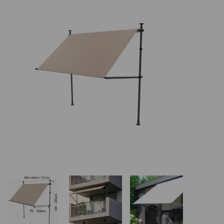
Basketbalové koše
Holandský billiard (shuffleboard)
Gumové podlahy (dlaždice)
Trampolíny
Výprodej
ÚVOD
BLOG
VŠE O NÁKUPU
KONTAKT
REALIZACE V ČR