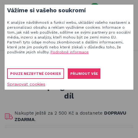
0
Vážíme si vašeho soukromí
MENU
K analýze návštěvnosti a funkcí webu, ukládání vašeho nastavení a
Váš e-mail
personalizaci obsahu a reklam využíváme cookies. Informace o
tom, jak náš web používáte, sdílíme se svými partnery pro sociální
HLEDAT
+420
777 230 065
média, inzerci a analýzy, kteří mohou být ze zemí mimo EU.
PO-PÁ 8-18 hod
Partneři tyto údaje mohou zkombinovat s dalšími informacemi,
které jste jim poskytli nebo které získali v důsledku toho, že
Slunečníky a stínící technika
Vaše heslo
používáte jejich služby.
Podrobné informace
Jsme experti na zastínění a venkovní zábavu
Slunečníky a stínící technika
Obaly, kryty, potahy a plachty na zahradní nábytek
Stínící technika - příslušenství
POUZE NEZBYTNÉ COOKIES
PŘIJMOUT VŠE
Kování na pergolu - nastavovací díl
Dřevěné hračky pro děti
Spravovat cookies
PŘIHLÁSIT
Kování na pergolu - nastavovací
Stavebnice Qman pro děti
díl
Registrovat
Houpačky a závěsné systémy
Zapomenuté heslo
Nakupte ještě za
2 500 Kč
a dostanete
DOPRAVU
Venkovní hry a hračky pro děti
ZDARMA
.
Slackline