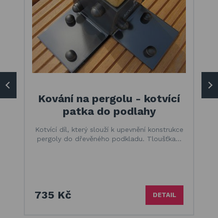
Kování na pergolu - kotvící
patka do podlahy
Kotvící díl, který slouží k upevnění konstrukce
pergoly do dřevěného podkladu. Tloušťka…
735 Kč
DETAIL