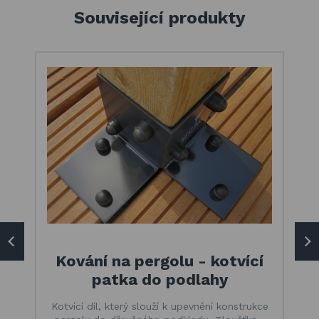
Související produkty
Kování na pergolu - kotvící
patka do podlahy
Kotvící díl, který slouží k upevnění konstrukce