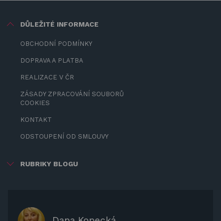
DŮLEŽITÉ INFORMACE
OBCHODNÍ PODMÍNKY
DOPRAVA A PLATBA
REALIZACE V ČR
ZÁSADY ZPRACOVÁNÍ SOUBORŮ
COOKIES
KONTAKT
ODSTOUPENÍ OD SMLOUVY
RUBRIKY BLOGU
ZÁBAVA PRO DĚTI
ZASTÍNĚNÍ
OCHRANNÉ KRYTY NA ZAHRADNÍ
Dana Kopecká