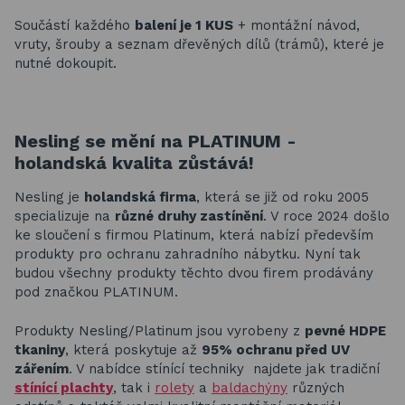
Součástí každého
balení je 1 KUS
+ montážní návod,
vruty, šrouby a seznam dřevěných dílů (trámů), které je
nutné dokoupit.
Nesling se mění na PLATINUM -
holandská kvalita zůstává!
Nesling je
holandská firma
, která se již od roku 2005
specializuje na
různé druhy zastínění
. V roce 2024 došlo
ke sloučení s firmou Platinum, která nabízí především
produkty pro ochranu zahradního nábytku. Nyní tak
budou všechny produkty těchto dvou firem prodávány
pod značkou PLATINUM.
Produkty Nesling/Platinum jsou vyrobeny z
pevné HDPE
tkaniny
, která poskytuje až
95% ochranu před UV
zářením
. V nabídce stínící techniky najdete jak tradiční
stínící plachty
, tak i
rolety
a
baldachýny
různých