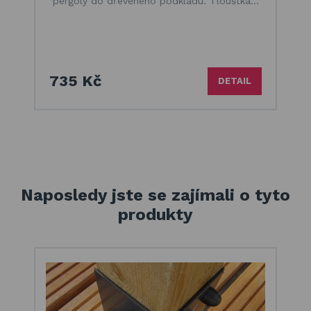
pergoly do dřevěného podkladu. Tloušťka…
735 Kč
DETAIL
Naposledy jste se zajímali o tyto
produkty