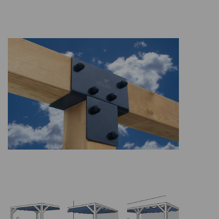
Basketbalové koše
Holandský billiard (shuffleboard)
Gumové podlahy (dlaždice)
Trampolíny
Výprodej
ÚVOD
BLOG
VŠE O NÁKUPU
KONTAKT
REALIZACE V ČR