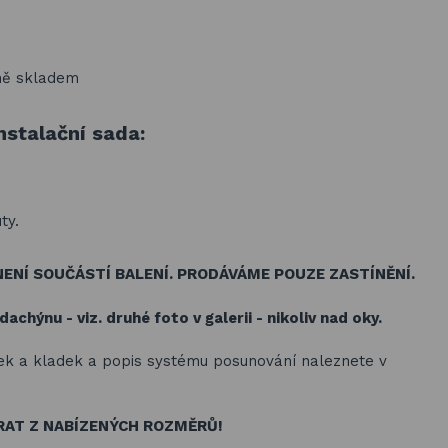
ně skladem
instalační sada:
ty.
ENÍ SOUČÁSTÍ BALENÍ. PRODÁVÁME POUZE ZASTÍNĚNÍ.
achýnu - viz. druhé foto v galerii - nikoliv nad oky.
ek a kladek a popis systému posunování naleznete v
RAT Z NABÍZENÝCH ROZMĚRŮ!