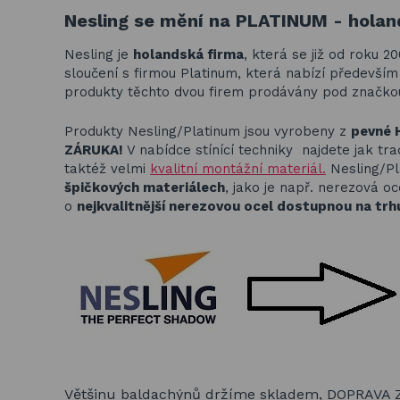
Nesling se mění na PLATINUM - holand
Nesling je
holandská firma
, která se již od roku 2
sloučení s firmou Platinum, která nabízí předevš
produkty těchto dvou firem prodávány pod značk
Produkty Nesling/Platinum jsou vyrobeny z
pevné 
ZÁRUKA!
V nabídce stínící techniky najdete jak tra
taktéž velmi
kvalitní montážní materiál.
Nesling/Pl
špičkových materiálech
, jako je např. nerezová oc
o
nejkvalitnější nerezovou ocel dostupnou na trh
Většinu baldachýnů držíme skladem, DOPRAVA Z