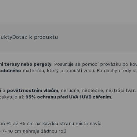
dukty
Dotaz k produktu
ní terasy nebo pergoly
. Posunuje se pomocí provázku po ko
odolného
materiálu, který propouští vodu. Baldachýn tedy sl
í
a
povětrnostním vlivům
, nerudne, nebledne, neztrácí tvar.
skytuje až
95% ochranu před UVA i UVB zářením
.
poň +2 až +5 cm na každou stranu místa navíc
+/- 10 cm nehraje žádnou roli