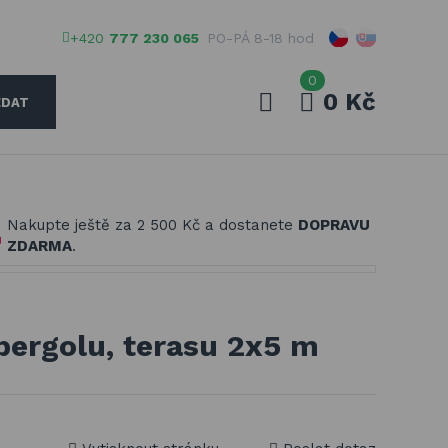
+420
777 230 065
PO-PÁ 8-18 hod
0
0 Kč
EDAT
Váš e-mail
Nakupte ještě za
2 500 Kč
a dostanete
DOPRAVU
Vaše heslo
ZDARMA
.
PŘIHLÁSIT
pergolu, terasu 2x5 m
Registrovat
Zapomenuté heslo