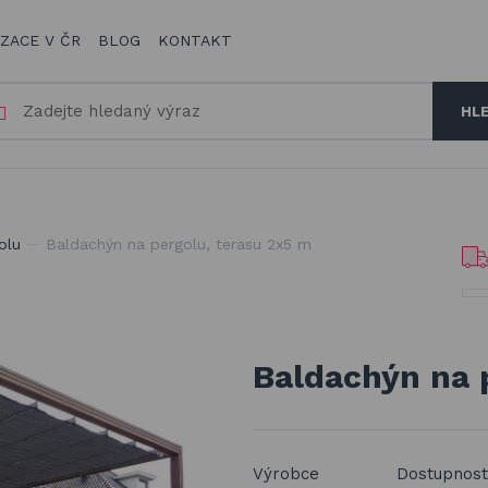
IZACE V ČR
BLOG
KONTAKT
HL
olu
Baldachýn na pergolu, terasu 2x5 m
Baldachýn na 
Výrobce
Dostupnost