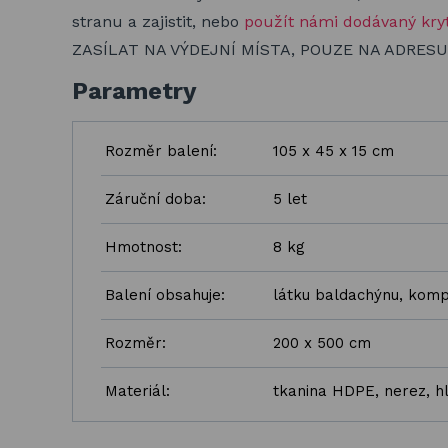
stranu a zajistit, nebo
použít námi dodávaný kryt
ZASÍLAT NA VÝDEJNÍ MÍSTA, POUZE NA ADRES
Parametry
Rozměr balení:
105 x 45 x 15 cm
Záruční doba:
5 let
Hmotnost:
8 kg
Balení obsahuje:
látku baldachýnu, komp
Rozměr:
200 x 500 cm
Materiál:
tkanina HDPE, nerez, hl