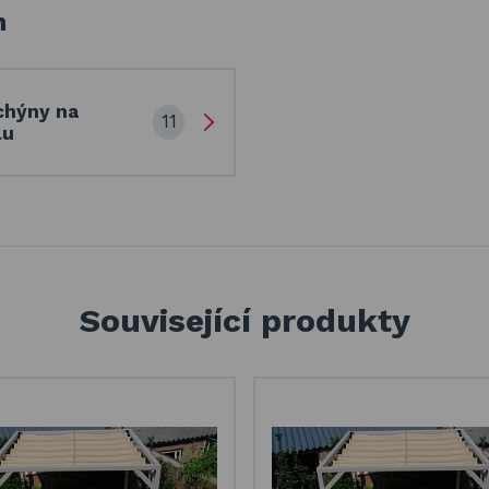
h
chýny na
11
lu
Související produkty