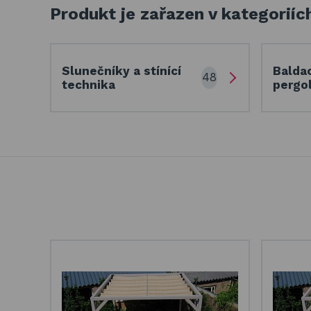
Produkt je zařazen v kategoriíc
Slunečníky a stínící
Balda
48
technika
pergo