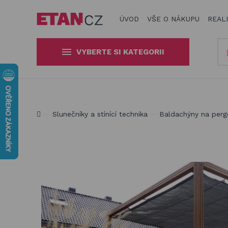
ÚVOD
VŠE O NÁKUPU
REAL
VYBERTE SI KATEGORII
Slunečníky a stínící technika
Obaly, kryty, potahy a plachty
Jsme experti na zastínění a venkovní zábavu
Slunečníky a stínící technika
Baldachýny na perg
na zahradní nábytek
Dřevěné hračky pro děti
Stavebnice Qman pro děti
Houpačky a závěsné systémy
Venkovní hry a hračky pro děti
Slackline