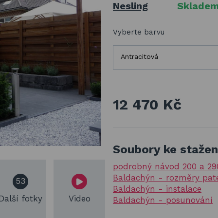
Nesling
Sklade
Vyberte barvu
Antracitová
12 470 Kč
Soubory ke stažen
podrobný návod 200 a 2
Baldachýn - rozměry pat
53
Baldachýn - instalace
Další fotky
Video
Baldachýn - posunování