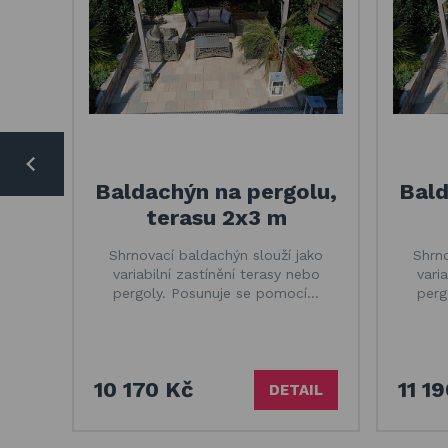
Baldachýn na pergolu,
Bald
terasu 2x3 m
Shrnovací baldachýn slouží jako
Shrno
variabilní zastínění terasy nebo
vari
pergoly. Posunuje se pomocí…
perg
10 170 Kč
11 1
DETAIL