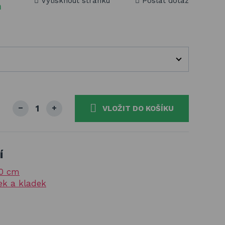
Vytisknout stránku
Poslat dotaz
m
VLOŽIT DO KOŠÍKU
í
90 cm
ek a kladek