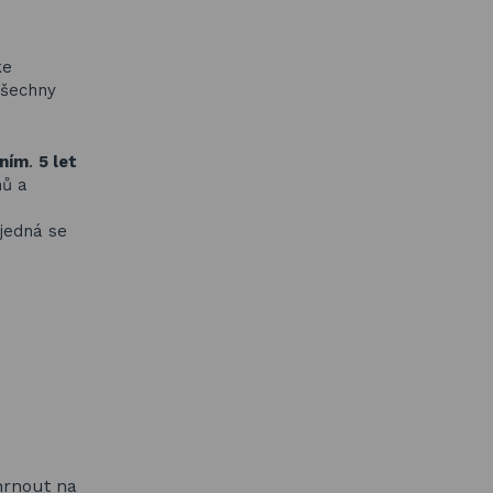
ke
všechny
ením
.
5 let
nů a
 jedná se
hrnout na