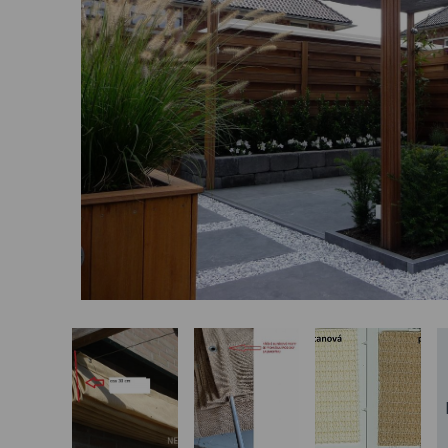
Basketbalové koše
Holandský billiard
(shuffleboard)
Gumové podlahy (dlaždice)
Trampolíny
Výprodej