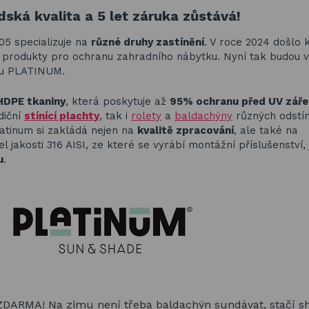
ská kvalita a 5 let záruka zůstává!
005 specializuje na
různé druhy zastínění
. V roce 2024 došlo 
ím produkty pro ochranu zahradního nábytku. Nyní tak budou 
ou PLATINUM.
HDPE tkaniny
, která poskytuje až
95% ochranu před UV zář
diční
stínící plachty
, tak i
rolety
a
baldachýny
různých odstí
atinum si zakládá nejen na
kvalitě zpracování
, ale také na
el jakosti 316 AISI, ze které se vyrábí montážní příslušenství,
u
.
DARMA! Na zimu není třeba baldachýn sundávat, stačí s