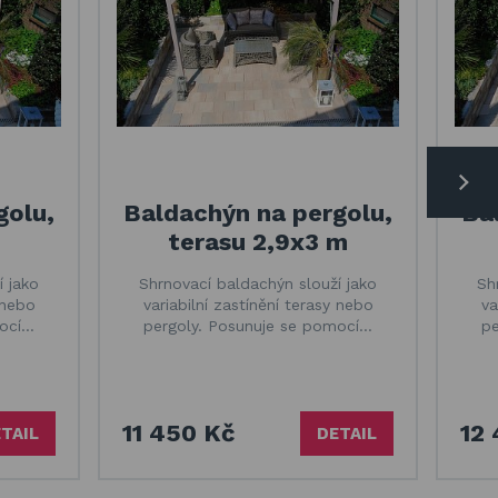
golu,
Baldachýn na pergolu,
Ba
terasu 2,9x3 m
í jako
Shrnovací baldachýn slouží jako
Sh
 nebo
variabilní zastínění terasy nebo
va
mocí…
pergoly. Posunuje se pomocí…
pe
11 450 Kč
12
TAIL
DETAIL