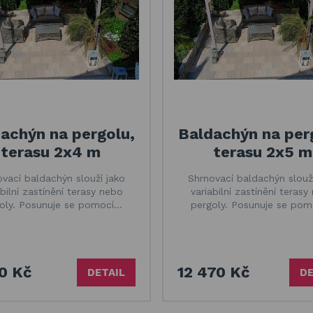
achýn na pergolu,
Baldachýn na per
terasu 2x4 m
terasu 2x5 m
vací baldachýn slouží jako
Shrnovací baldachýn slouž
abilní zastínění terasy nebo
variabilní zastínění terasy
oly. Posunuje se pomocí…
pergoly. Posunuje se po
90 Kč
12 470 Kč
DETAIL
DE