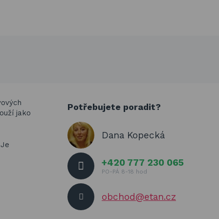
vových
Potřebujete poradit?
ouží jako
Dana Kopecká
 Je
+420 777 230 065
PO-PÁ 8-18 hod
obchod@etan.cz