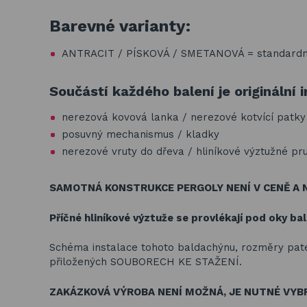
Barevné varianty:
ANTRACIT / PÍSKOVÁ / SMETANOVÁ = standard
Součástí každého balení je originální 
nerezová kovová lanka / nerezové kotvící patky
posuvný mechanismus / kladky
nerezové vruty do dřeva / hliníkové výztužné pru
SAMOTNÁ KONSTRUKCE PERGOLY NENÍ V CENĚ A N
Příčné hliníkové výztuže se provlékají pod oky bald
Schéma instalace tohoto baldachýnu, rozměry pat
přiložených
SOUBORECH KE STAŽENÍ.
ZAKÁZKOVÁ VÝROBA NENÍ MOŽNÁ, JE NUTNÉ VYB