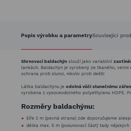
Popis výrobku a parametry
Související pro
Shrnovací baldachýn
slouží jako variabilní
zastíně
lankách. Baldachýn je vyrobený ze tkaného, velmi
ochrana proti slunci, nikoliv proti dešti!
Látka baldachýnu je
odolná vůči slunečnímu zářen
vyrobena z vysoceodolného polyethylenu HDPE. Po
Rozměry baldachýnu:
šíře 2 m (pevná strana) zde doporučujeme ales
délka max. 5 m (posunovací část) tady nějakých 